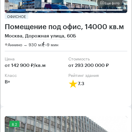
Еще фото
ОФИСНОЕ
Помещение под офис, 14000 кв.м
Москва, Дорожная улица, 60Б
Аннино → 930 м
~
9 мин
Цена
Cтоимость
от 142 900 ₽/кв.м
от 293 200 000 ₽
класс
рейтинг здания
B+
7.3
8.2