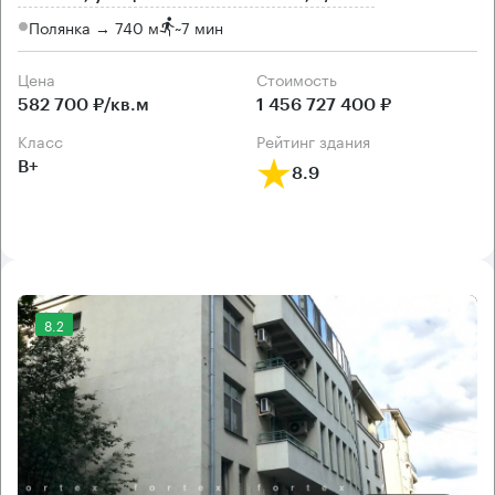
Полянка → 740 м
~
7 мин
Цена
Cтоимость
582 700 ₽/кв.м
1 456 727 400 ₽
класс
рейтинг здания
B+
8.9
8.2