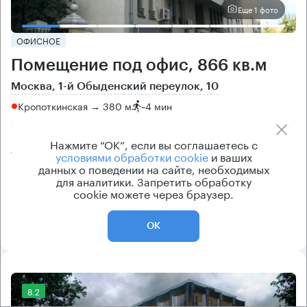
Еще 1 фото
ОФИСНОЕ
Помещение под офис, 866 кв.м
Москва, 1-й Обыденский переулок, 10
Кропоткинская → 380 м
~
4 мин
Цена
Cтоимость
Нажмите “ОК”, если вы соглашаетесь с
условиями обработки cookie
и ваших
1 154 700 ₽/кв.м
999 999 600 ₽
данных о поведении на сайте, необходимых
класс
рейтинг здания
для аналитики. Запретить обработку
cookie можете через браузер.
B
6.6
ОК
8.2