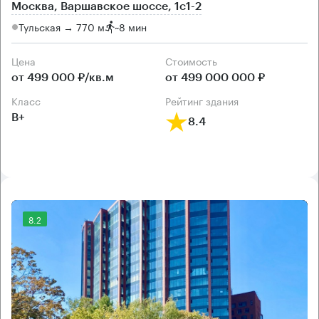
Москва, Варшавское шоссе, 1с1-2
Тульская → 770 м
~
8 мин
Цена
Cтоимость
от 499 000 ₽/кв.м
от 499 000 000 ₽
класс
рейтинг здания
B+
8.4
8.2