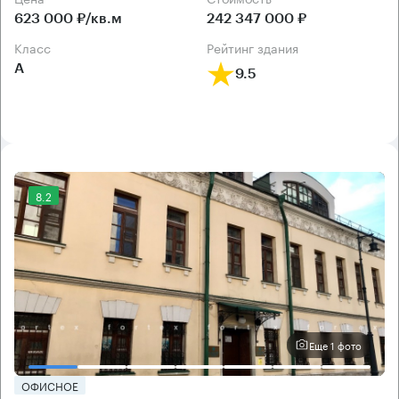
623 000 ₽/кв.м
242 347 000 ₽
класс
рейтинг здания
А
9.5
8.2
Еще 1 фото
ОФИСНОЕ