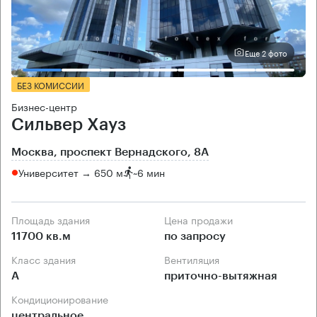
Еще 2 фото
БЕЗ КОМИССИИ
Бизнес-центр
Сильвер Хауз
Москва, проспект Вернадского, 8А
Университет → 650 м
~
6 мин
Площадь здания
Цена продажи
11700 кв.м
по запросу
Класс здания
Вентиляция
А
приточно-вытяжная
Кондиционирование
центральное