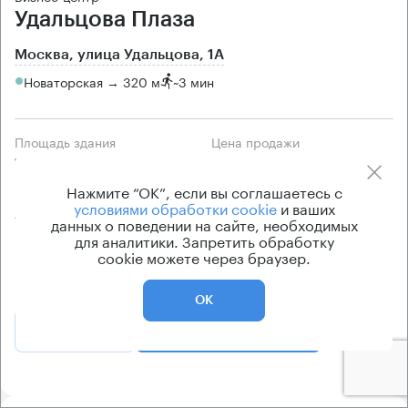
Удальцова Плаза
Москва, улица Удальцова, 1А
Новаторская → 320 м
~
3 мин
Площадь здания
Цена продажи
11273 кв.м
по запросу
Нажмите “ОК”, если вы соглашаетесь с
Класс здания
Вентиляция
условиями обработки cookie
и ваших
А
приточно-вытяжная
данных о поведении на сайте, необходимых
для аналитики. Запретить обработку
Кондиционирование
cookie можете через браузер.
центральное
ОК
Позвонить
Получить презентацию