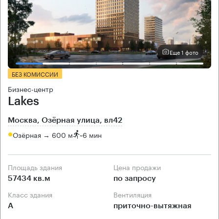
Еще 1 фото
БЕЗ КОМИССИИ
Бизнес-центр
Lakes
Москва, Озёрная улица, вл42
Озёрная → 600 м
~
6 мин
Площадь здания
Цена продажи
57434 кв.м
по запросу
Класс здания
Вентиляция
А
приточно-вытяжная