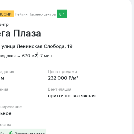
ИССИИ
Рейтинг бизнес-центра
8.4
ентр
га Плаза
 улица Ленинская Слобода, 19
водская → 670 м
~
7 мин
 здания
Цена продажи
.м
232 000 Р/м²
ания
Вентиляция
приточно-вытяжная
онирование
льное
ества
 B+
Пешком от метро