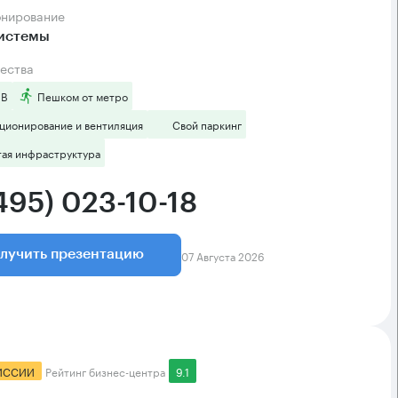
онирование
системы
ества
 B
Пешком от метро
ционирование и вентиляция
Свой паркинг
тая инфраструктура
495) 023-10-18
07 Августа 2026
лучить презентацию
ИССИИ
Рейтинг бизнес-центра
9.1