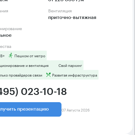
ания
Вентиляция
приточно-вытяжная
онирование
льное
ества
 B+
Пешком от метро
ционирование и вентиляция
Свой паркинг
лько провайдеров связи
Развитая инфраструктура
495) 023-10-18
07 Августа 2026
лучить презентацию