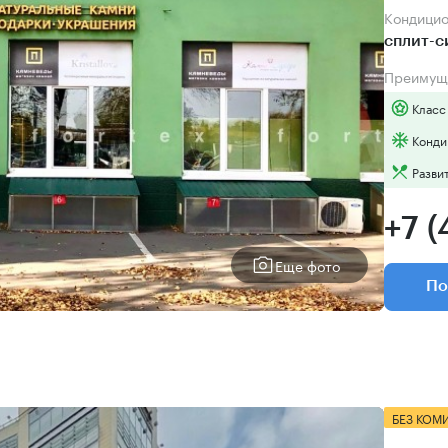
Кондици
сплит-
Преимущ
Класс
Конди
Разви
+7 (
Еще фото
По
БЕЗ КОМ