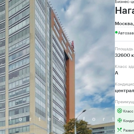
Бизнес-ц
Наг
Москва,
Автозав
Площадь
32600 к
Класс зд
А
Кондици
центра
Преимущ
Класс
Конди
Разви