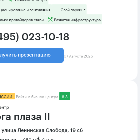
ционирование и вентиляция
Свой паркинг
лько провайдеров связи
Развитая инфраструктура
495) 023-10-18
07 Августа 2026
лучить презентацию
ИССИИ
Рейтинг бизнес-центра
8.3
ентр
га плаза II
 улица Ленинская Слобода, 19 с6
водская → 650 м
~
6 мин