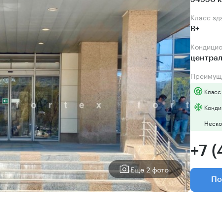
Класс зд
B+
Кондици
центра
Преимущ
Класс
Конди
Неско
+7 (
Еще 2 фото
По