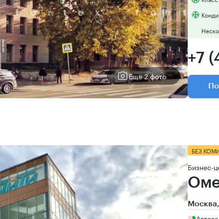
Конди
Неско
+7 (
Еще 2 фото
По
БЕЗ КОМ
Бизнес-ц
Оме
Москва,
Автоза