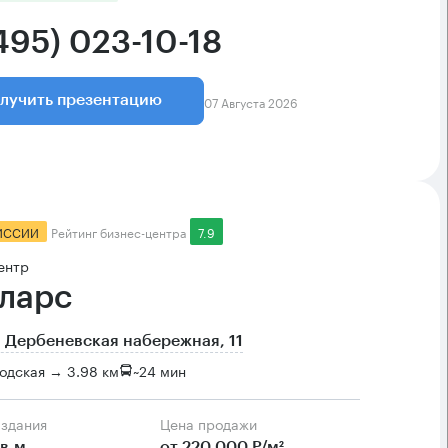
495) 023-10-18
07 Августа 2026
лучить презентацию
ИССИИ
Рейтинг бизнес-центра
7.9
ентр
ларс
 Дербеневская набережная, 11
одская → 3.98 км
~
24 мин
 здания
Цена продажи
в.м
от 220 000 Р/м²