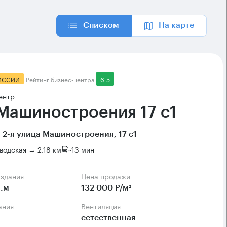
Списком
На карте
ИССИИ
Рейтинг бизнес-центра
6.5
ентр
 Машиностроения 17 с1
 2-я улица Машиностроения, 17 с1
водская → 2.18 км
~
13 мин
 здания
Цена продажи
.м
132 000 Р/м²
ания
Вентиляция
естественная