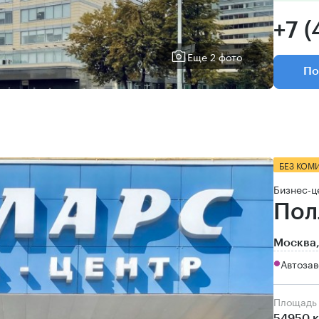
+7 (
Еще 2 фото
По
БЕЗ КОМ
Бизнес-ц
Пол
Москва,
Автозав
Площадь
54950 к