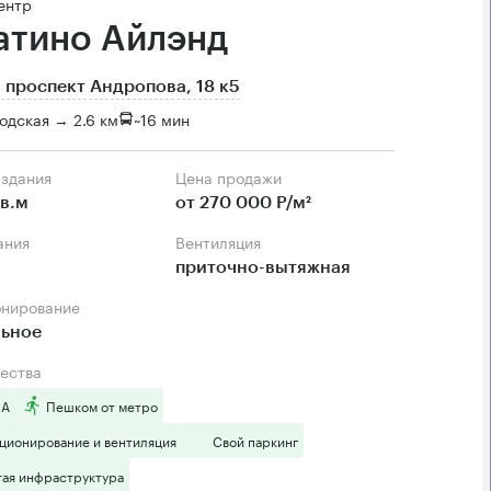
ентр
атино Айлэнд
 проспект Андропова, 18 к5
одская → 2.6 км
~
16 мин
 здания
Цена продажи
в.м
от 270 000 Р/м²
ания
Вентиляция
приточно-вытяжная
онирование
льное
ества
 А
Пешком от метро
ционирование и вентиляция
Свой паркинг
тая инфраструктура