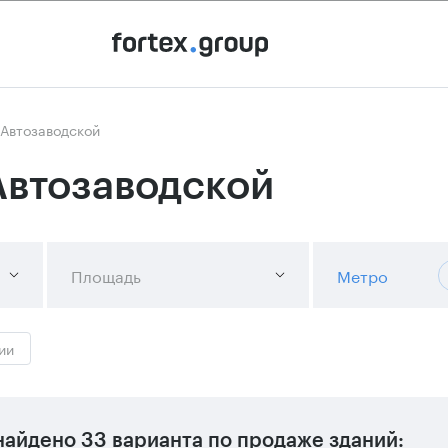
 Автозаводской
Автозаводской
Площадь
Метро
ии
найдено
33 варианта
по продаже зданий: