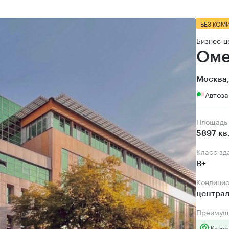
БЕЗ КОМ
Бизнес-ц
Оме
Москва,
Автоза
Площадь
5897 кв
Класс зд
B+
Кондици
центра
Преимущ
Класс