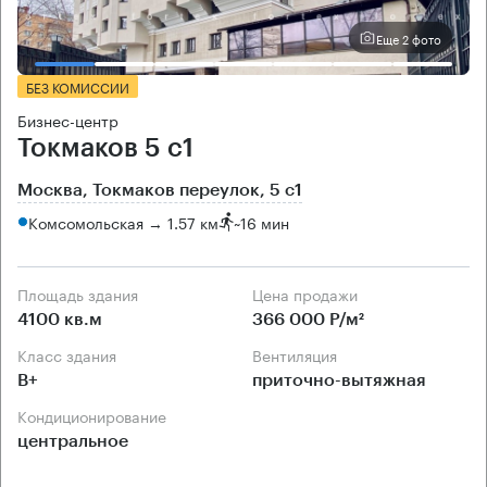
Еще 2 фото
БЕЗ КОМИССИИ
Бизнес-центр
Токмаков 5 с1
Москва, Токмаков переулок, 5 с1
Комсомольская → 1.57 км
~
16 мин
Площадь здания
Цена продажи
4100 кв.м
366 000 Р/м²
Класс здания
Вентиляция
B+
приточно-вытяжная
Кондиционирование
центральное