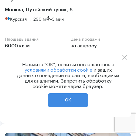
Москва, Путейский тупик, 6
Курская → 290 м
~
3 мин
Площадь здания
Цена продажи
6000 кв.м
по запросу
Класс здания
Вентиляция
Нажмите “ОК”, если вы соглашаетесь с
B+
приточно-вытяжная
условиями обработки cookie
и ваших
Кондиционирование
данных о поведении на сайте, необходимых
для аналитики. Запретить обработку
центральное
cookie можете через браузер.
ОК
Позвонить
Получить презентацию