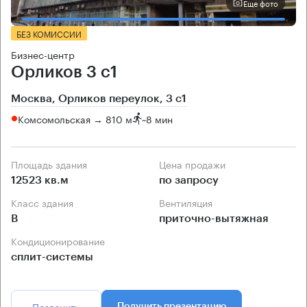
Еще фото
БЕЗ КОМИССИИ
Бизнес-центр
Орликов 3 с1
Москва, Орликов переулок, 3 с1
Комсомольская → 810 м
~
8 мин
Площадь здания
Цена продажи
12523 кв.м
по запросу
Класс здания
Вентиляция
B
приточно-вытяжная
Кондиционирование
сплит-системы
Позвонить
Получить презентацию