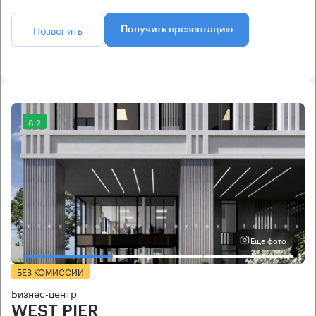
Позвонить
Получить презентацию
8.2
Еще фото
БЕЗ КОМИССИИ
Бизнес-центр
WEST PIER