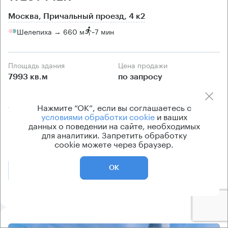
Москва, Причальный проезд, 4 к2
Шелепиха → 660 м
~
7 мин
Площадь здания
Цена продажи
7993 кв.м
по запросу
Класс здания
Вентиляция
Нажмите “ОК”, если вы соглашаетесь с
А
приточно-вытяжная
условиями обработки cookie
и ваших
Кондиционирование
данных о поведении на сайте, необходимых
для аналитики. Запретить обработку
центральное
cookie можете через браузер.
ОК
Позвонить
Получить презентацию