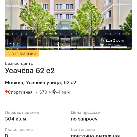
Еще 2 фото
БЕЗ КОМИССИИ
Бизнес-центр
Усачёва 62 с2
Москва, Усачёва улица, 62 с2
Спортивная → 370 м
~
4 мин
Площадь здания
Цена продажи
304 кв.м
по запросу
Класс здания
Вентиляция
B
приточно-вытяжная