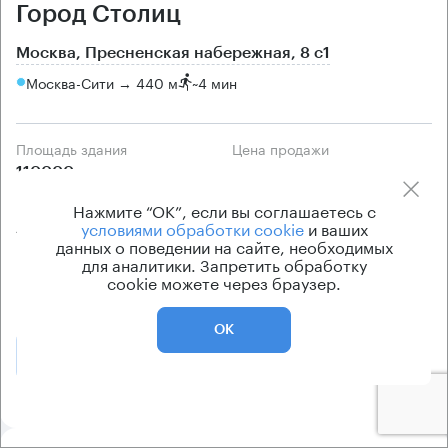
Город Столиц
Москва, Пресненская набережная, 8 с1
Москва-Сити → 440 м
~
4 мин
Площадь здания
Цена продажи
110000 кв.м
по запросу
Класс здания
Вентиляция
Нажмите “ОК”, если вы соглашаетесь с
условиями обработки cookie
и ваших
А
приточно-вытяжная
данных о поведении на сайте, необходимых
Кондиционирование
для аналитики. Запретить обработку
cookie можете через браузер.
центральное
ОК
Позвонить
Получить презентацию