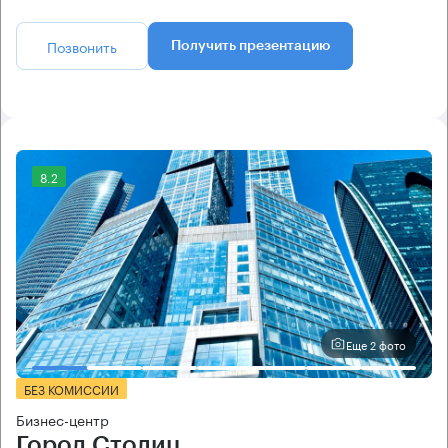
Позвонить
Получить презентацию
8.2
Еще 2 фото
БЕЗ КОМИССИИ
Бизнес-центр
Город Столиц