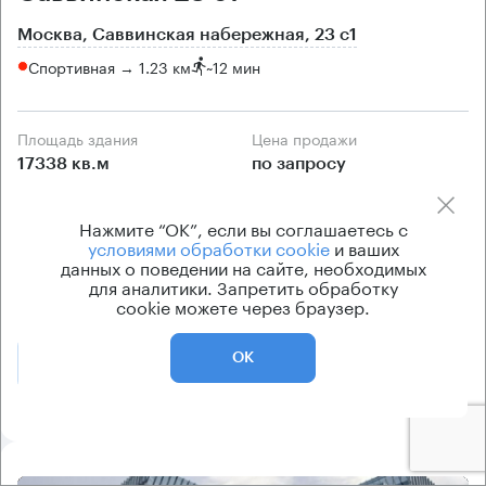
Москва, Саввинская набережная, 23 с1
Спортивная → 1.23 км
~
12 мин
Площадь здания
Цена продажи
17338 кв.м
по запросу
Класс здания
Вентиляция
Нажмите “ОК”, если вы соглашаетесь с
B
приточно-вытяжная
условиями обработки cookie
и ваших
Кондиционирование
данных о поведении на сайте, необходимых
для аналитики. Запретить обработку
центральное
cookie можете через браузер.
ОК
Позвонить
Получить презентацию