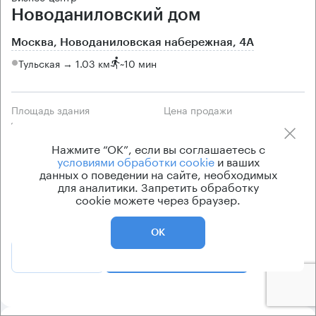
Новоданиловский дом
Москва, Новоданиловская набережная, 4А
Тульская → 1.03 км
~
10 мин
Площадь здания
Цена продажи
18500 кв.м
по запросу
Нажмите “ОК”, если вы соглашаетесь с
Класс здания
Вентиляция
условиями обработки cookie
и ваших
B+
приточно-вытяжная
данных о поведении на сайте, необходимых
для аналитики. Запретить обработку
Кондиционирование
cookie можете через браузер.
центральное
ОК
Позвонить
Получить презентацию