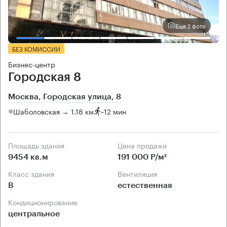
Еще 2 фото
БЕЗ КОМИССИИ
Бизнес-центр
Городская 8
Москва, Городская улица, 8
Шаболовская → 1.18 км
~
12 мин
Площадь здания
Цена продажи
9454 кв.м
191 000 Р/м²
Класс здания
Вентиляция
B
естественная
Кондиционирование
центральное