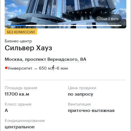
Еще 2 фото
БЕЗ КОМИССИИ
Бизнес-центр
Сильвер Хауз
Москва, проспект Вернадского, 8А
Университет → 650 м
~
6 мин
Площадь здания
Цена продажи
11700 кв.м
по запросу
Класс здания
Вентиляция
А
приточно-вытяжная
Кондиционирование
центральное