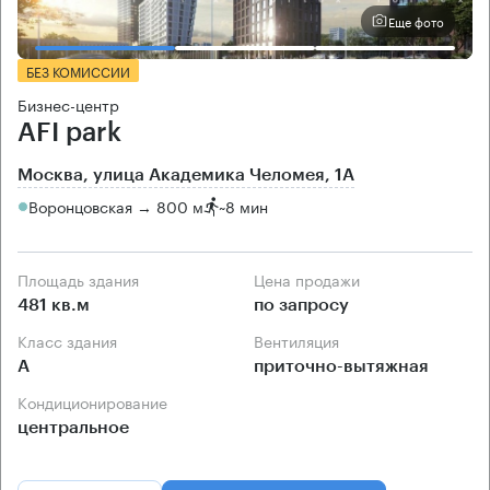
Еще фото
БЕЗ КОМИССИИ
Бизнес-центр
AFI park
Москва, улица Академика Челомея, 1А
Воронцовская → 800 м
~
8 мин
Площадь здания
Цена продажи
481 кв.м
по запросу
Класс здания
Вентиляция
А
приточно-вытяжная
Кондиционирование
центральное