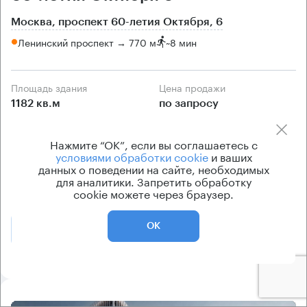
Москва, проспект 60-летия Октября, 6
Ленинский проспект → 770 м
~
8 мин
Площадь здания
Цена продажи
1182 кв.м
по запросу
Класс здания
Вентиляция
Нажмите “ОК”, если вы соглашаетесь с
B
естественная
условиями обработки cookie
и ваших
Кондиционирование
данных о поведении на сайте, необходимых
для аналитики. Запретить обработку
центральное
cookie можете через браузер.
ОК
Позвонить
Получить презентацию