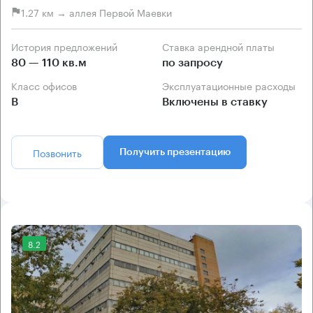
1.27 км → аллея Первой Маевки
История предложений
Ставка арендной платы
80 — 110 кв.м
по запросу
Класс офисов
Эксплуатационные расходы
B
Включены в ставку
Позвонить
Получить презентацию
8.2