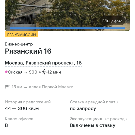
Еще фото
БЕЗ КОМИССИИ
Бизнес-центр
Рязанский 16
Москва, Рязанский проспект, 16
Окская → 990 м
~
12 мин
1.15 км → аллея Первой Маевки
История предложений
Ставка арендной платы
44 — 306 кв.м
по запросу
Класс офисов
Эксплуатационные расходы
B
Включены в ставку