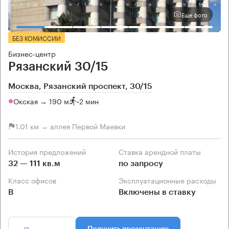
Еще фото
БЕЗ КОМИССИИ
Бизнес-центр
Рязанский 30/15
Москва, Рязанский проспект, 30/15
Окская → 190 м
~
2 мин
1.01 км → аллея Первой Маевки
История предложений
Ставка арендной платы
32 — 111 кв.м
по запросу
Класс офисов
Эксплуатационные расходы
B
Включены в ставку
Позвонить
Получить презентацию