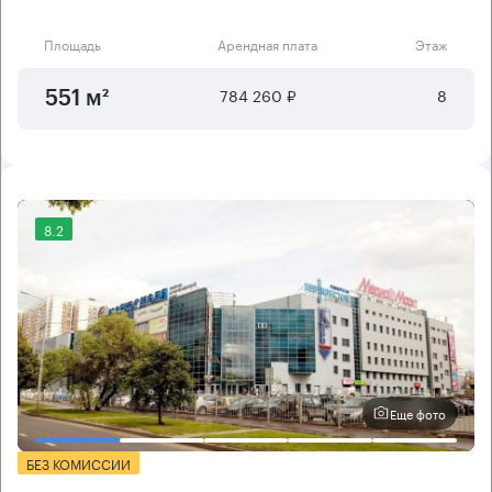
Площадь
Арендная плата
Этаж
784 260 ₽
8
551 м²
8.2
Еще фото
БЕЗ КОМИССИИ