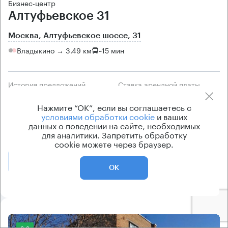
Бизнес-центр
Алтуфьевское 31
Москва, Алтуфьевское шоссе, 31
Владыкино → 3.49 км
~
15 мин
История предложений
Ставка арендной платы
по запросу
по запросу
Нажмите “ОК”, если вы соглашаетесь с
Класс офисов
Тип здания
условиями обработки cookie
и ваших
данных о поведении на сайте, необходимых
B
Офисное здание
для аналитики. Запретить обработку
cookie можете через браузер.
Позвонить
Получить презентацию
ОК
8.2