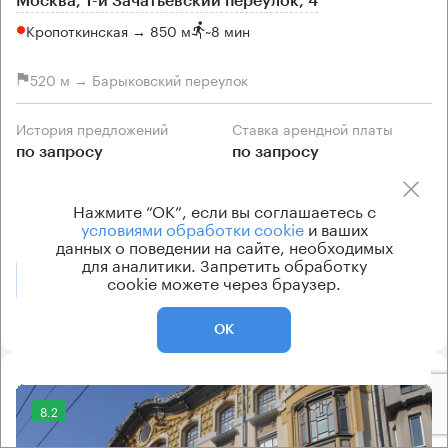
Москва, 1-й Зачатьевский переулок, 4
Кропоткинская → 850 м
~
8 мин
520 м → Барыковский переулок
История предложений
Ставка арендной платы
по запросу
по запросу
Класс офисов
Тип здания
Нажмите “ОК”, если вы соглашаетесь с
B
Жилое здание
условиями обработки cookie
и ваших
данных о поведении на сайте, необходимых
для аналитики. Запретить обработку
cookie можете через браузер.
Позвонить
Получить презентацию
ОК
8.2