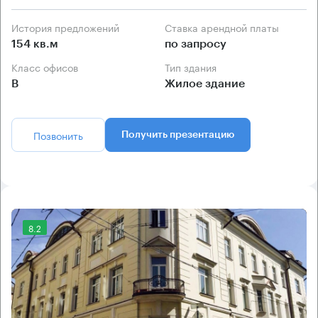
История предложений
Ставка арендной платы
154 кв.м
по запросу
Класс офисов
Тип здания
B
Жилое здание
Позвонить
Получить презентацию
8.2