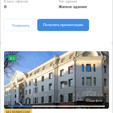
Класс офисов
Тип здания
B
Жилое здание
Позвонить
Получить презентацию
8.2
Еще фото
БЕЗ КОМИССИИ