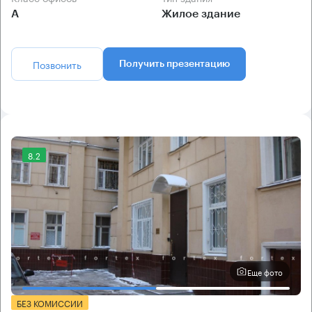
А
Жилое здание
Позвонить
Получить презентацию
8.2
Еще фото
БЕЗ КОМИССИИ