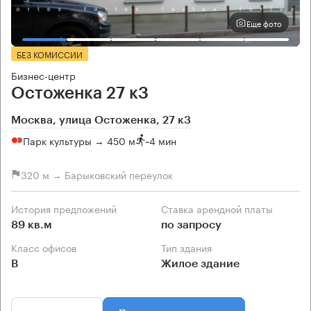
Еще фото
БЕЗ КОМИССИИ
Бизнес-центр
Остоженка 27 к3
Москва, улица Остоженка, 27 к3
Парк культуры → 450 м
~
4 мин
320 м → Барыковский переулок
История предложений
Ставка арендной платы
89 кв.м
по запросу
Класс офисов
Тип здания
B
Жилое здание