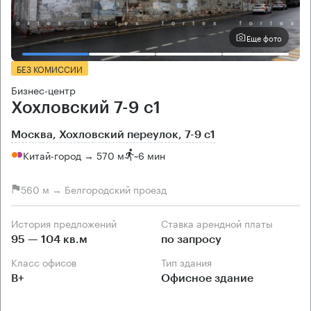
Еще фото
БЕЗ КОМИССИИ
Бизнес-центр
Хохловский 7-9 с1
Москва, Хохловский переулок, 7-9 с1
Китай-город → 570 м
~
6 мин
560 м → Белгородский проезд
История предложений
Ставка арендной платы
95 — 104 кв.м
по запросу
Класс офисов
Тип здания
B+
Офисное здание