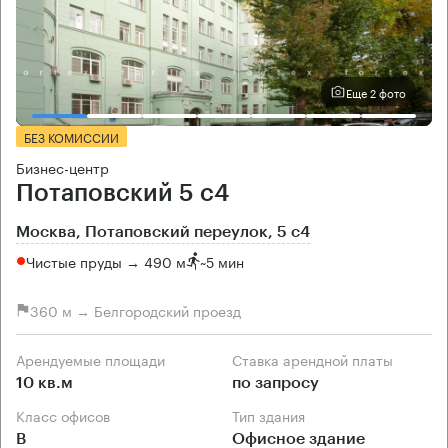
Еще 2 фото
БЕЗ КОМИССИИ
Бизнес-центр
Потаповский 5 с4
Москва, Потаповский переулок, 5 с4
Чистые пруды → 490 м
~
5 мин
360 м → Белгородский проезд
Арендуемые площади
Ставка арендной платы
10 кв.м
по запросу
Класс офисов
Тип здания
B
Офисное здание