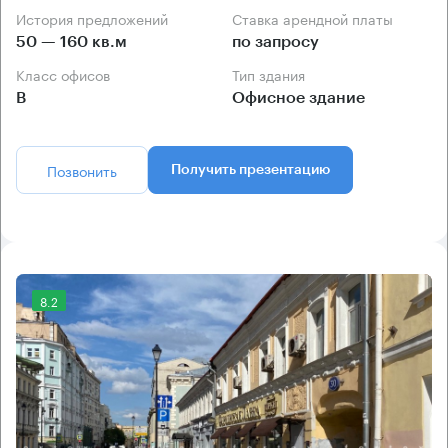
История предложений
Ставка арендной платы
50 — 160 кв.м
по запросу
Класс офисов
Тип здания
B
Офисное здание
Позвонить
Получить презентацию
8.2