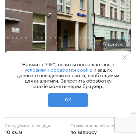
Еще фото
БЕЗ КОМИССИИ
Нажмите “ОК”, если вы соглашаетесь с
Бизнес-центр
условиями обработки cookie
и ваших
данных о поведении на сайте, необходимых
Подсосенский 5 с1
для аналитики. Запретить обработку
cookie можете через браузер.
Москва, Подсосенский переулок, 5 с1
Курская → 770 м
~
8 мин
ОК
340 м → Белгородский проезд
Арендуемые площади
Ставка арендной платы
10 кв.м
по запросу