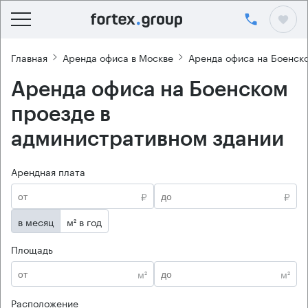
Главная
Аренда офиса в Москве
Аренда офиса на Боенск
Аренда офиса на Боенском
проезде в
административном здании
Арендная плата
₽
₽
в месяц
м² в год
Площадь
м²
м²
Расположение