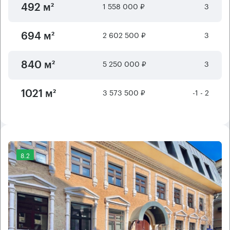
1 558 000 ₽
3
492 м²
2 602 500 ₽
3
694 м²
5 250 000 ₽
3
840 м²
3 573 500 ₽
-1 - 2
1021 м²
8.2