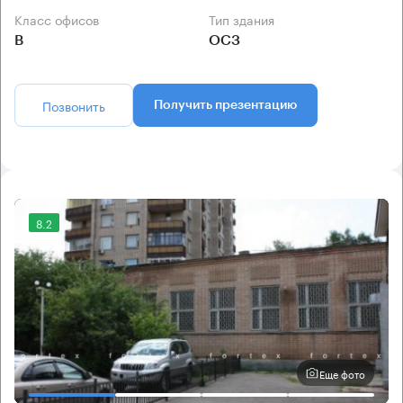
Класс офисов
Тип здания
B
ОСЗ
Позвонить
Получить презентацию
8.2
Еще фото