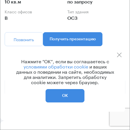
10 кв.м
по запросу
Класс офисов
Тип здания
B
ОСЗ
Позвонить
Получить презентацию
Предложения по аренде в этом здании:
Нажмите “ОК”, если вы соглашаетесь с
условиями обработки cookie
и ваших
данных о поведении на сайте, необходимых
Площадь
Арендная плата
Этаж
для аналитики. Запретить обработку
cookie можете через браузер.
660 420 ₽
1 - 2
317 м²
ОК
1 400 000 ₽
1 - 3
560 м²