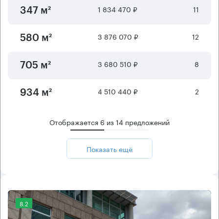
1 834 470 ₽
11
347 м²
3 876 070 ₽
12
580 м²
3 680 510 ₽
8
705 м²
4 510 440 ₽
2
934 м²
Отображается
6
из
14
предложений
Показать ещё
8.2