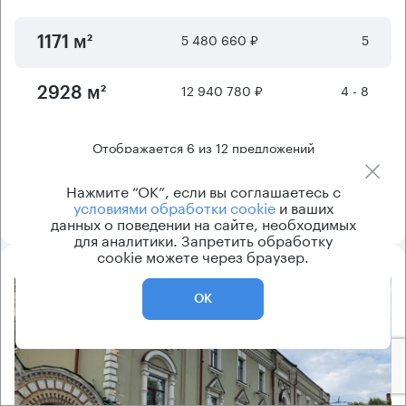
5 480 660 ₽
5
1171 м²
12 940 780 ₽
4 - 8
2928 м²
Отображается
6
из
12
предложений
Нажмите “ОК”, если вы соглашаетесь с
Показать ещё
условиями обработки cookie
и ваших
данных о поведении на сайте, необходимых
для аналитики. Запретить обработку
cookie можете через браузер.
8.2
ОК