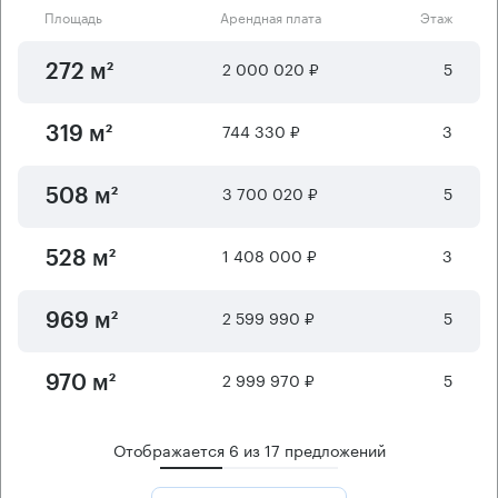
Площадь
Арендная плата
Этаж
2 000 020 ₽
5
272 м²
744 330 ₽
3
319 м²
3 700 020 ₽
5
508 м²
1 408 000 ₽
3
528 м²
2 599 990 ₽
5
969 м²
2 999 970 ₽
5
970 м²
Отображается
6
из
17
предложений