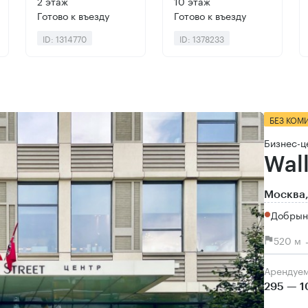
2 этаж
10 этаж
Готово к въезду
Готово к въезду
ID: 1314770
ID: 1378233
БЕЗ КОМ
Бизнес-ц
Wall
Москва,
Добрын
520 м 
Арендуе
295 — 1