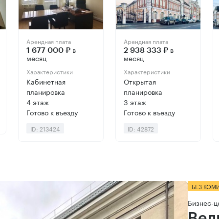
Арендная плата
Арендная плата
в
в
1 677 000 ₽
2 938 333 ₽
месяц
месяц
Характеристики
Характеристики
Кабинетная
Открытая
планировка
планировка
4 этаж
3 этаж
Готово к въезду
Готово к въезду
ID: 213424
ID: 42872
БЕЗ КОМ
Бизнес-ц
Вел