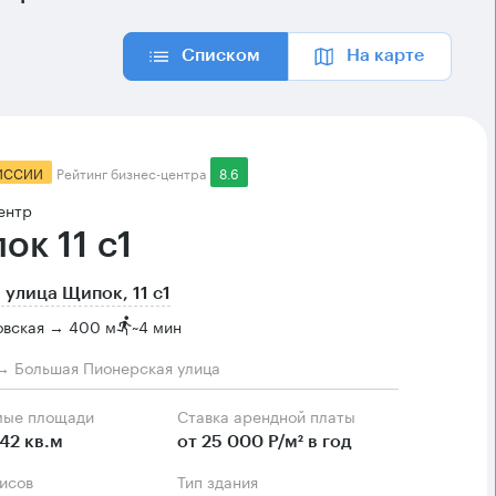
Списком
На карте
ИССИИ
Рейтинг бизнес-центра
8.6
ентр
ок 11 с1
 улица Щипок, 11 с1
овская → 400 м
~
4 мин
→ Большая Пионерская улица
мые площади
Ставка арендной платы
142 кв.м
от 25 000 Р/м² в год
фисов
Тип здания