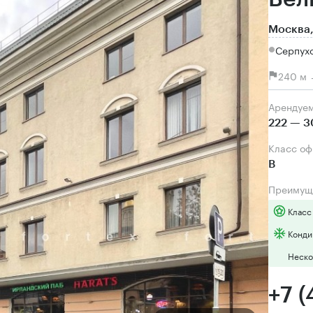
Москва,
Серпух
240 м 
Арендуе
222 — 3
Класс о
B
Преимущ
Класс
Конди
Неско
+7 