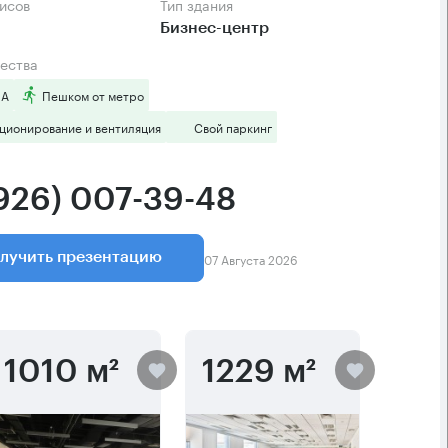
фисов
Тип здания
Бизнес-центр
ества
 А
Пешком от метро
ционирование и вентиляция
Свой паркинг
(926) 007-39-48
07 Августа 2026
лучить презентацию
1010 м²
1229 м²