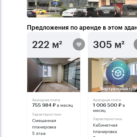
Предложения по аренде в этом зда
222 м²
305 м²
Виртуальный тур
Арендная плата
Арендная плата
в месяц
в
755 984 ₽
1 006 500 ₽
месяц
Характеристики
Характеристики
Смешанная
Кабинетная
планировка
планировка
5 этаж