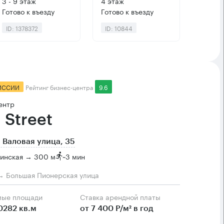
3 - 9 этаж
4 этаж
Готово к въезду
Готово к въезду
ID: 1378372
ID: 10844
ИССИИ
Рейтинг бизнес-центра
9.6
ентр
 Street
 Валовая улица, 35
инская → 300 м
~
3 мин
→ Большая Пионерская улица
мые площади
Ставка арендной платы
0282 кв.м
от 7 400 Р/м² в год