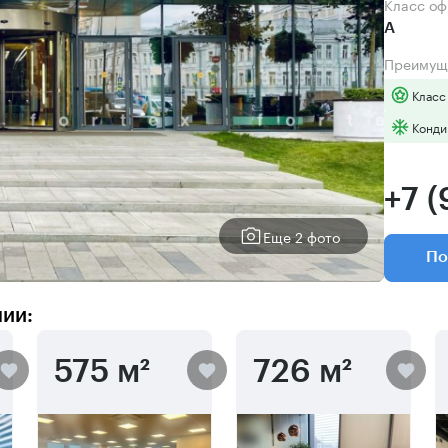
Класс о
А
Преимущ
Класс
Конди
+7 
Еще 2 фото
По
нии:
575 м²
726 м²