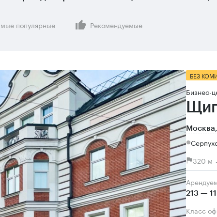
мые популярные
Рекомендуемые
БЕЗ КОМ
Бизнес-ц
Щип
Москва,
Серпух
320 м 
Арендуе
213 — 1
Класс о