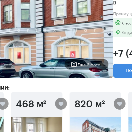
B
Преимущ
Класс
Конди
+7 
Еще 2 фото
По
нии:
468 м²
820 м²