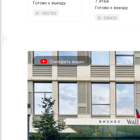
7 этаж
Готово к въезду
Готово к въезду
ID: 1302793
ID: 528452
Смотреть видео