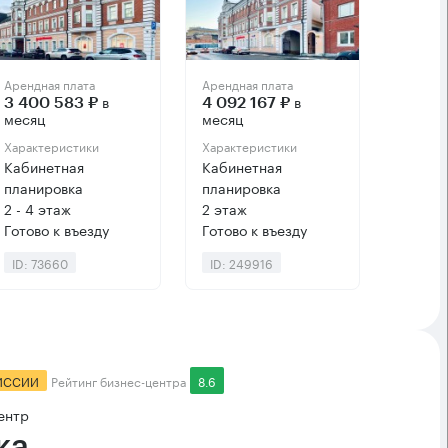
Арендная плата
Арендная плата
в
в
3 400 583 ₽
4 092 167 ₽
месяц
месяц
Характеристики
Характеристики
Кабинетная
Кабинетная
планировка
планировка
2 - 4 этаж
2 этаж
Готово к въезду
Готово к въезду
ID: 73660
ID: 249916
ИССИИ
Рейтинг бизнес-центра
8.6
ентр
ка