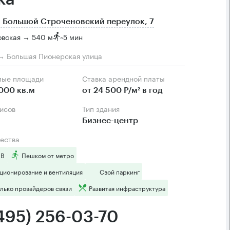
 Большой Строченовский переулок, 7
овская → 540 м
~
5 мин
→ Большая Пионерская улица
мые площади
Ставка арендной платы
000 кв.м
от 24 500 Р/м² в год
фисов
Тип здания
Бизнес-центр
ества
 B
Пешком от метро
ционирование и вентиляция
Свой паркинг
лько провайдеров связи
Развитая инфраструктура
(495) 256-03-70