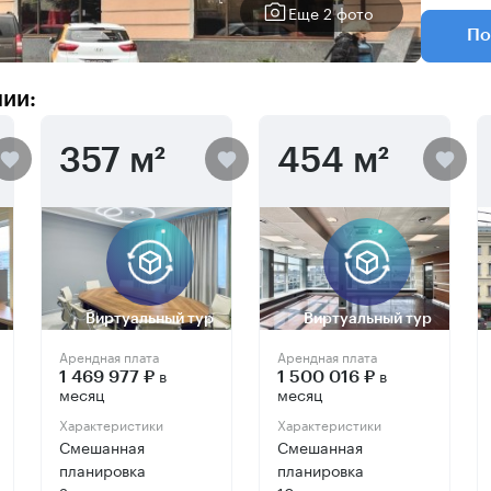
Еще 2 фото
По
нии:
357 м²
454 м²
Виртуальный тур
Виртуальный тур
Арендная плата
Арендная плата
в
в
1 469 977 ₽
1 500 016 ₽
месяц
месяц
Характеристики
Характеристики
Смешанная
Смешанная
планировка
планировка