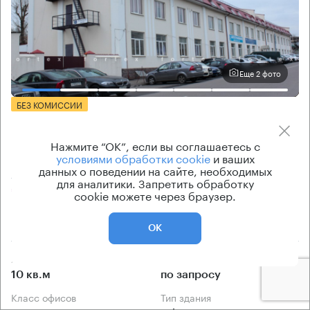
Еще 2 фото
БЕЗ КОМИССИИ
Бизнес-центр
Михайловский 3 с66
Нажмите “ОК”, если вы соглашаетесь с
условиями обработки cookie
и ваших
данных о поведении на сайте, необходимых
Москва, Михайловский проезд, 3 с66
для аналитики. Запретить обработку
Волгоградский проспект → 1.1 км
~
11 мин
cookie можете через браузер.
440 м → Большой Калитниковский проезд
ОК
Арендуемые площади
Ставка арендной платы
10 кв.м
по запросу
Класс офисов
Тип здания