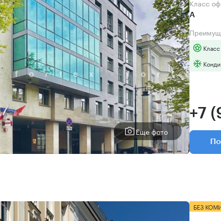
Класс о
А
Преимущ
Класс
Конди
+7 (
Еще фото
По
БЕЗ КОМ