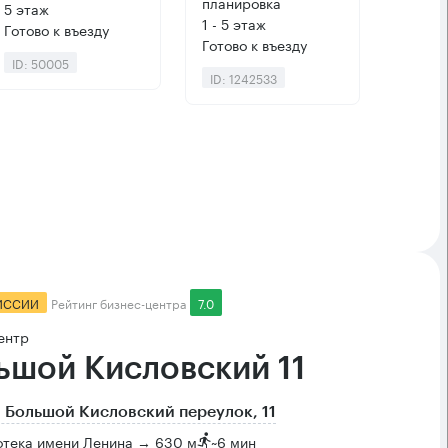
планировка
5 этаж
1 - 5 этаж
Готово к въезду
Готово к въезду
ID: 50005
ID: 1242533
ИССИИ
Рейтинг бизнес-центра
7.0
ентр
ьшой Кисловский 11
 Большой Кисловский переулок, 11
отека имени Ленина → 630 м
~
6 мин