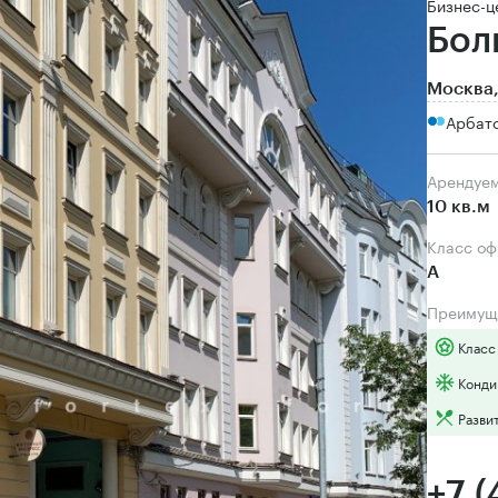
Бизнес-ц
Бол
Москва,
Арбат
Арендуе
10 кв.м
Класс о
А
Преимущ
Класс
Конди
Разви
+7 