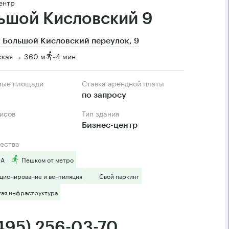
ентр
ьшой Кисловский 9
 Большой Кисловский переулок, 9
ская → 360 м
~
4 мин
мые площади
Ставка арендной платы
по запросу
фисов
Тип здания
Бизнес-центр
ества
 А
Пешком от метро
ционирование и вентиляция
Свой паркинг
тая инфраструктура
(495) 256-03-70