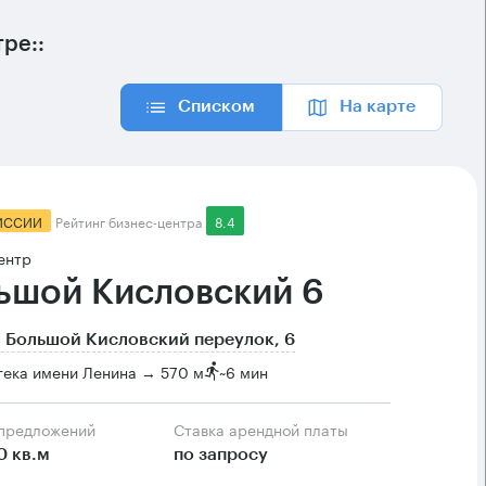
ре::
Списком
На карте
ИССИИ
Рейтинг бизнес-центра
8.4
ентр
ьшой Кисловский 6
 Большой Кисловский переулок, 6
тека имени Ленина → 570 м
~
6 мин
 предложений
Ставка арендной платы
0 кв.м
по запросу