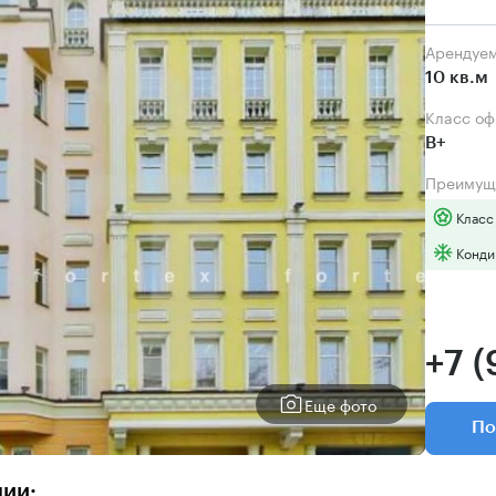
Арендуе
10 кв.м
Класс о
B+
Преимущ
Класс
Конди
+7 (
Еще фото
По
нии: