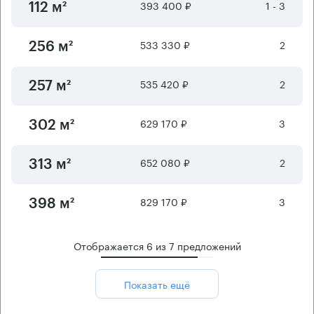
393 400 ₽
1 - 3
112 м²
533 330 ₽
2
256 м²
535 420 ₽
2
257 м²
629 170 ₽
3
302 м²
652 080 ₽
2
313 м²
829 170 ₽
3
398 м²
Отображается
6
из
7
предложений
Показать ещё