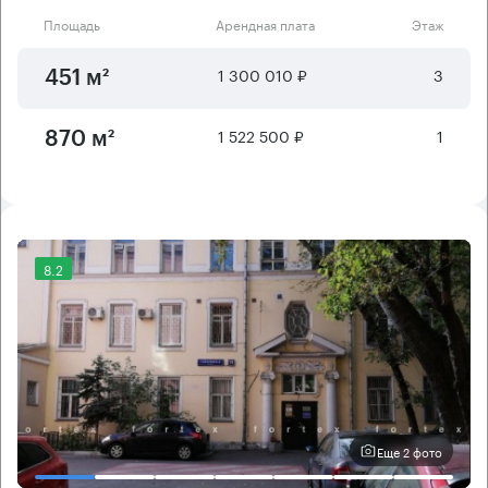
Площадь
Арендная плата
Этаж
1 300 010 ₽
3
451 м²
1 522 500 ₽
1
870 м²
8.2
Еще 2 фото