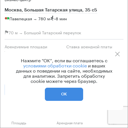
Москва, Большая Татарская улица, 35 с5
Павелецкая → 780 м
~
8 мин
70 м → Большой Татарский переулок
Арендуемые площади
Ставка арендной платы
790 кв.м
по запросу
Нажмите “ОК”, если вы соглашаетесь с
Класс офисов
Тип здания
условиями обработки cookie
и ваших
данных о поведении на сайте, необходимых
B
Бизнес-центр
для аналитики. Запретить обработку
cookie можете через браузер.
Позвонить
Получить презентацию
ОК
Предложения по аренде в этом здании:
Площадь
Арендная плата
Этаж