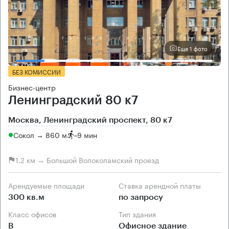
Еще 1 фото
БЕЗ КОМИССИИ
Бизнес-центр
Ленинградский 80 к7
Москва, Ленинградский проспект, 80 к7
Сокол → 860 м
~
9 мин
1.2 км → Большой Волоколамский проезд
Арендуемые площади
Ставка арендной платы
300 кв.м
по запросу
Класс офисов
Тип здания
B
Офисное здание