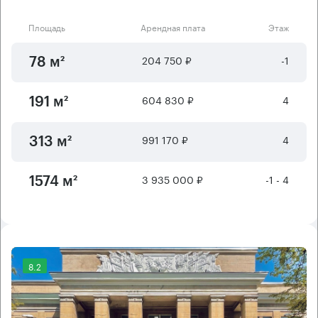
Площадь
Арендная плата
Этаж
204 750 ₽
-1
78 м²
604 830 ₽
4
191 м²
991 170 ₽
4
313 м²
3 935 000 ₽
-1 - 4
1574 м²
8.2