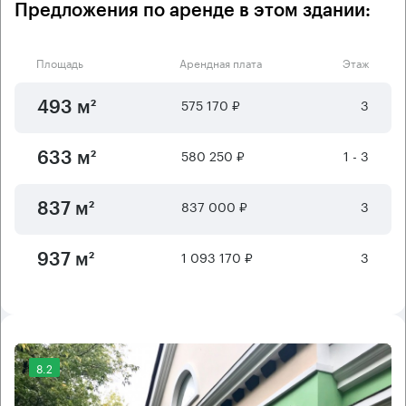
Предложения по аренде в этом здании:
Площадь
Арендная плата
Этаж
575 170 ₽
3
493 м²
580 250 ₽
1 - 3
633 м²
837 000 ₽
3
837 м²
1 093 170 ₽
3
937 м²
8.2