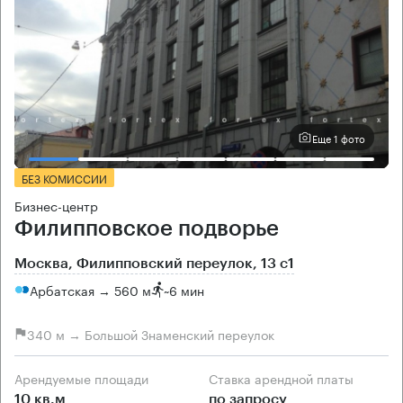
Еще 1 фото
БЕЗ КОМИССИИ
Бизнес-центр
Филипповское подворье
Москва, Филипповский переулок, 13 с1
Арбатская → 560 м
~
6 мин
340 м → Большой Знаменский переулок
Арендуемые площади
Ставка арендной платы
10 кв.м
по запросу