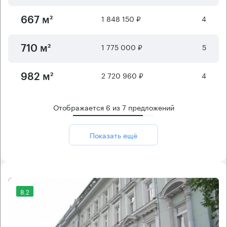
1 848 150 ₽
4
667 м²
1 775 000 ₽
5
710 м²
2 720 960 ₽
4
982 м²
Отображается
6
из
7
предложений
Показать ещё
8.2