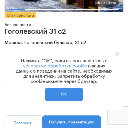
Еще 1 фото
БЕЗ КОМИССИИ
Бизнес-центр
Гоголевский 31 с2
Москва, Гоголевский бульвар, 31 с2
Арбатская → 390 м
~
4 мин
Нажмите “ОК”, если вы соглашаетесь с
условиями обработки cookie
и ваших
320 м → Большой Знаменский переулок
данных о поведении на сайте, необходимых
для аналитики. Запретить обработку
Арендуемые площади
Ставка арендной платы
cookie можете через браузер.
187 — 278 кв.м
по запросу
Класс офисов
Тип здания
ОК
B+
Особняк
Позвонить
Получить презентацию