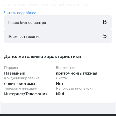
предоставлены и помещения без отделки.
Арендаторы могут самостоятельно установить в
Читать подробнее
помещениях бизнес-центра "Большой Афанасьевский
B
8 с3" климатическое оборудование, для чего
Класс бизнес-центра
имеются все технические возможности. Особняк
имеет коридорно-кабинетную планировку, что очень
5
Этажность здания
удобно для компаний, отделы которой ведут
обособленную деятельность.
Дополнительные характеристики
Паркинг
Вентиляция
Наземный
приточно-вытяжная
Кондиционирование
Лифты
сплит-системы
Нет
Телекоммуникации
Налоговая инспекция
Интернет/Телефония
№ 4