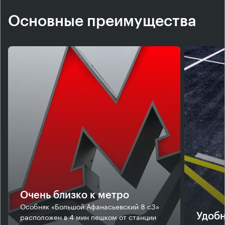
Основные преимущества
Очень близко к метро
Особняк «Большой Афанасьевский 8 с3»
расположен в 4 мин пешком от станции
Удобн