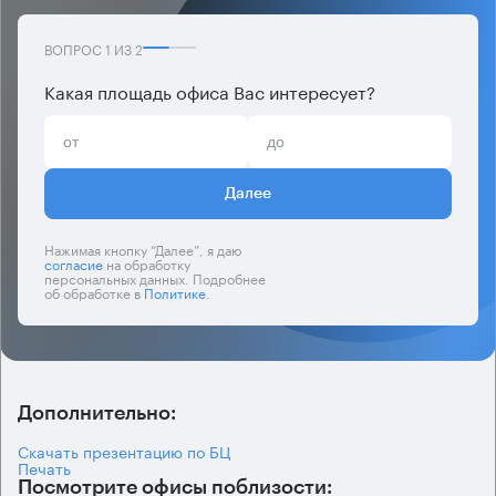
ВОПРОС
1
ИЗ
2
Какая площадь офиса Вас интересует?
Далее
Нажимая кнопку “Далее”, я даю
согласие
на обработку
персональных данных. Подробнее
об обработке в
Политике
.
Дополнительно:
Скачать презентацию по БЦ
Печать
Посмотрите офисы поблизости: