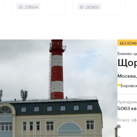
ID: 278504
ID: 282803
БЕЗ КОМ
Бизнес-ц
Щор
Москва,
Боровск
Арендуе
5063 кв
Класс о
B