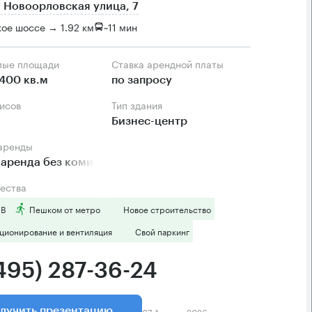
 Новоорловская улица, 7
ое шоссе → 1.92 км
~
11 мин
мые площади
Ставка арендной платы
400 кв.м
по запросу
фисов
Тип здания
Бизнес-центр
 аренды
аренда без комиссии
ества
 B
Пешком от метро
Новое строительство
ционирование и вентиляция
Свой паркинг
(495) 287-36-24
07 Августа 2026
лучить презентацию