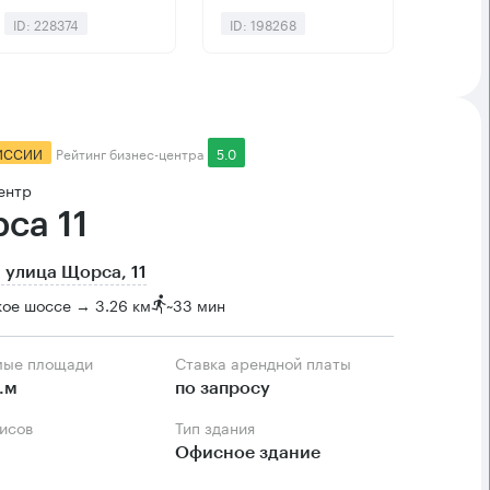
ID: 228374
ID: 198268
ИССИИ
Рейтинг бизнес-центра
5.0
ентр
са 11
 улица Щорса, 11
ое шоссе → 3.26 км
~
33 мин
мые площади
Ставка арендной платы
.м
по запросу
фисов
Тип здания
Офисное здание