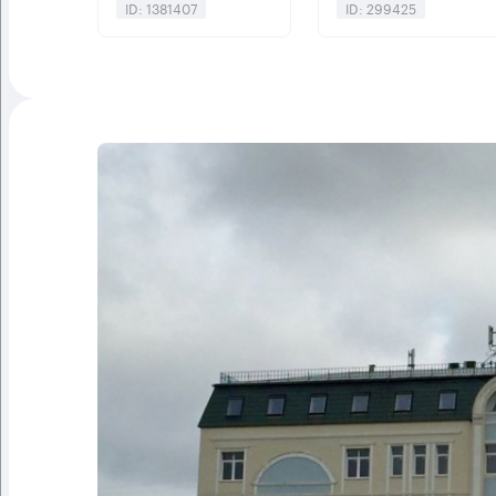
ID: 1381407
ID: 299425