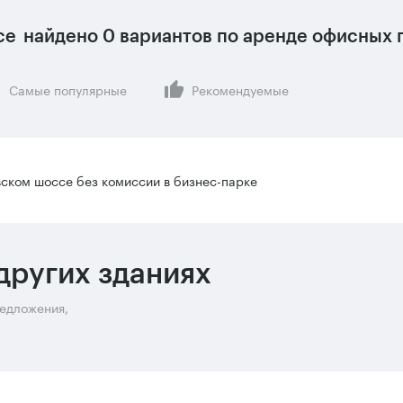
се
найдено
0 вариантов
по аренде офисных 
Самые популярные
Рекомендуемые
ском шоссе без комиссии в бизнес-парке
других зданиях
редложения,