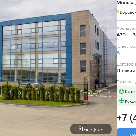
Москва,
Боровск
Арендуе
420 — 2
Класс о
B
Договор
Прямая 
Преимущ
Класс
Конди
+7 
Еще фото
По