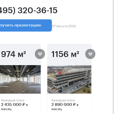
(495) 320-36-15
07 Августа 2026
лучить презентацию
974 м²
1156 м²
Арендная плата
Арендная плата
в
в
2 435 000 ₽
2 890 000 ₽
месяц
месяц