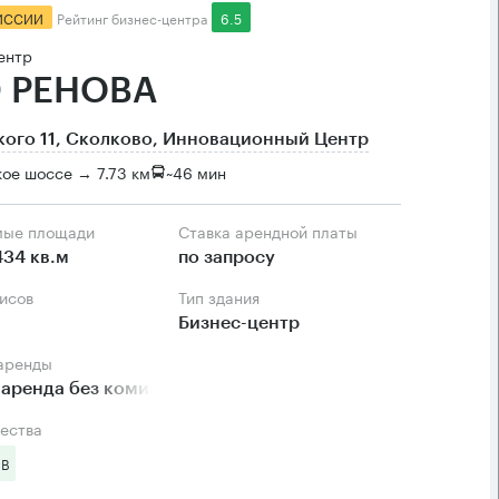
ИССИИ
Рейтинг бизнес-центра
6.5
ентр
 РЕНОВА
ого 11, Сколково, Инновационный Центр
ое шоссе → 7.73 км
~
46 мин
мые площади
Ставка арендной платы
434 кв.м
по запросу
фисов
Тип здания
Бизнес-центр
 аренды
аренда без комиссии
ества
 B