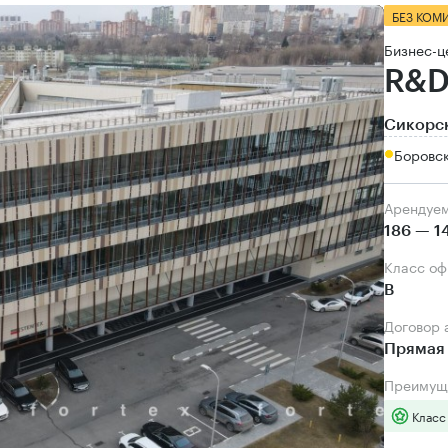
БЕЗ КОМ
Бизнес-ц
R&D
Сикорск
Боровск
Арендуе
186 — 1
Класс о
B
Договор
Прямая 
Преимущ
Класс