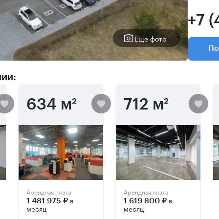
+7 
Еще фото
По
нии:
634 м²
712 м²
Арендная плата
Арендная плата
в
в
1 481 975 ₽
1 619 800 ₽
месяц
месяц