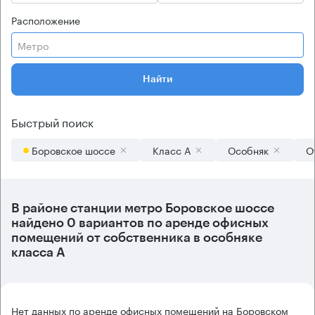
Расположение
Метро
Найти
Быстрый поиск
Боровское шоссе
Класс А
Особняк
О
В районе станции метро
Боровское шоссе
найдено
0 вариантов
по аренде офисных
помещений от собственника в особняке
класса А
Нет данных по аренде офисных помещений на Боровском