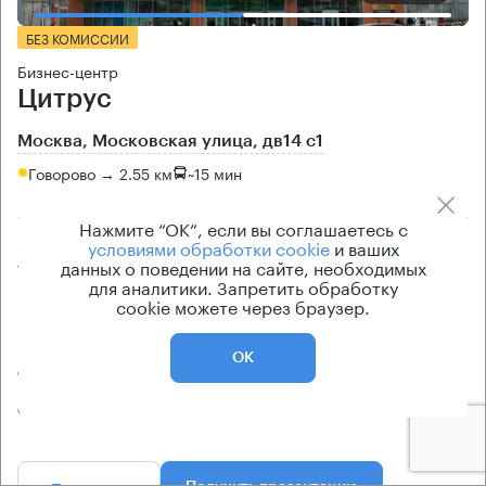
БЕЗ КОМИССИИ
Бизнес-центр
Цитрус
Москва, Московская улица, дв14 с1
Говорово → 2.55 км
~
15 мин
Нажмите “ОК”, если вы соглашаетесь с
Арендуемые площади
Ставка арендной платы
условиями обработки cookie
и ваших
данных о поведении на сайте, необходимых
10 кв.м
по запросу
для аналитики. Запретить обработку
cookie можете через браузер.
Класс офисов
Тип здания
класс B
Торговый центр
ОК
Договор аренды
Прямая аренда от
собственника