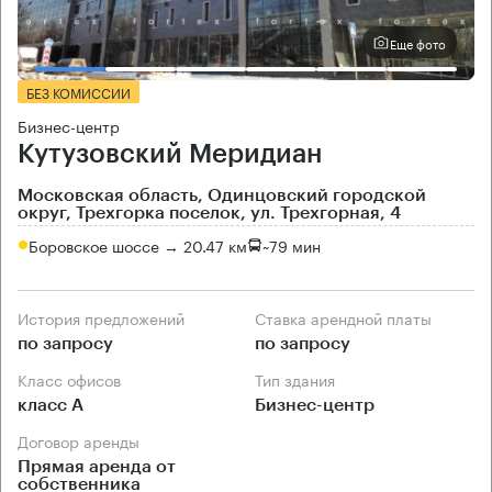
Еще фото
БЕЗ КОМИССИИ
Бизнес-центр
Кутузовский Меридиан
Московская область, Одинцовский городской
округ, Трехгорка поселок, ул. Трехгорная, 4
Боровское шоссе → 20.47 км
~
79 мин
История предложений
Ставка арендной платы
по запросу
по запросу
Класс офисов
Тип здания
класс А
Бизнес-центр
Договор аренды
Прямая аренда от
собственника