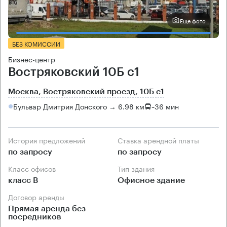
Еще фото
БЕЗ КОМИССИИ
Бизнес-центр
Востряковский 10Б с1
Москва, Востряковский проезд, 10Б с1
Бульвар Дмитрия Донского → 6.98 км
~
36 мин
История предложений
Ставка арендной платы
по запросу
по запросу
Класс офисов
Тип здания
класс B
Офисное здание
Договор аренды
Прямая аренда без
посредников