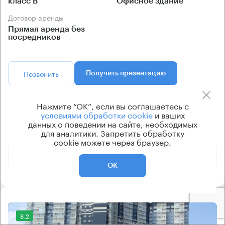
класс B
Офисное здание
Договор аренды
Прямая аренда без
посредников
Позвонить
Получить презентацию
Предложения по аренде в этом здании:
Нажмите “ОК”, если вы соглашаетесь с
условиями обработки cookie
и ваших
данных о поведении на сайте, необходимых
Площадь
Арендная плата
Этаж
для аналитики. Запретить обработку
cookie можете через браузер.
1 610 000 ₽
1 - 3
1610 м²
ОК
8.2