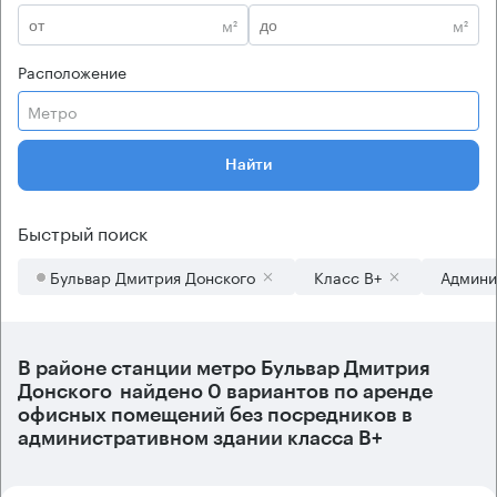
м²
м²
Расположение
Метро
Найти
Быстрый поиск
Бульвар Дмитрия Донского
Класс B+
Админи
В районе станции метро
Бульвар Дмитрия
Донского
найдено
0 вариантов
по аренде
офисных помещений без посредников в
административном здании класса B+