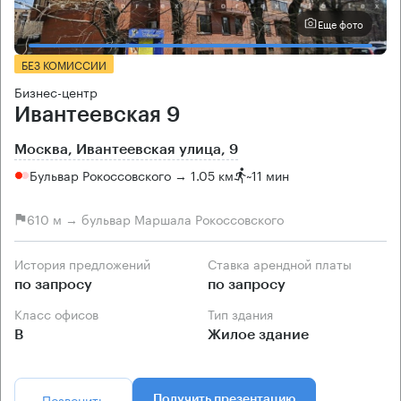
Еще фото
БЕЗ КОМИССИИ
Бизнес-центр
Ивантеевская 9
Москва, Ивантеевская улица, 9
Бульвар Рокоссовского → 1.05 км
~
11 мин
610 м → бульвар Маршала Рокоссовского
История предложений
Ставка арендной платы
по запросу
по запросу
Класс офисов
Тип здания
B
Жилое здание
Позвонить
Получить презентацию