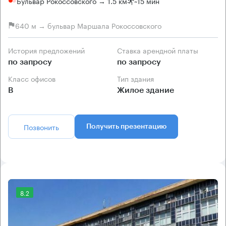
Бульвар Рокоссовского → 1.5 км
~
15 мин
640 м → бульвар Маршала Рокоссовского
История предложений
Ставка арендной платы
по запросу
по запросу
Класс офисов
Тип здания
B
Жилое здание
Позвонить
Получить презентацию
8.2