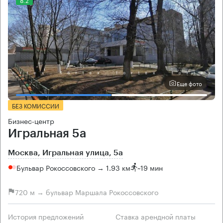
Еще фото
БЕЗ КОМИССИИ
Бизнес-центр
Игральная 5а
Москва, Игральная улица, 5а
Бульвар Рокоссовского → 1.93 км
~
19 мин
720 м → бульвар Маршала Рокоссовского
История предложений
Ставка арендной платы