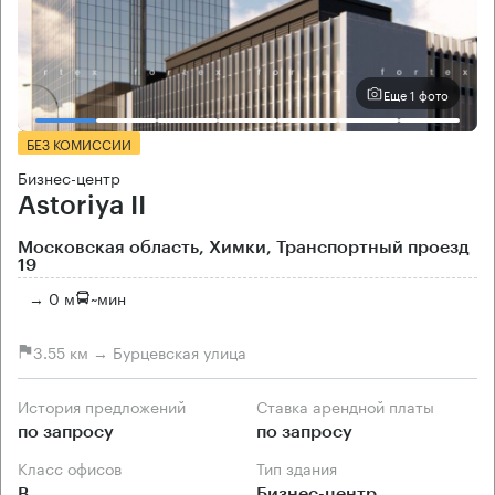
Еще 1 фото
БЕЗ КОМИССИИ
Бизнес-центр
Astoriya II
Московская область, Химки, Транспортный проезд
19
→ 0 м
~
мин
3.55 км → Бурцевская улица
История предложений
Ставка арендной платы
по запросу
по запросу
Класс офисов
Тип здания
B
Бизнес-центр