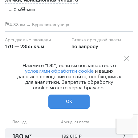
Химки, Авиационная улица, 8
→ 0 м
~
мин
4.83 км → Бурцевская улица
Арендуемые площади
Ставка арендной платы
170 — 2355 кв.м
по запросу
Класс офисов
Тип здания
Нажмите “ОК”, если вы соглашаетесь с
А
Бизнес-центр
условиями обработки cookie
и ваших
данных о поведении на сайте, необходимых
для аналитики. Запретить обработку
Позвонить
cookie можете через браузер.
Получить презентацию
ОК
Предложения по аренде в этом здании:
Площадь
Арендная плата
Этаж
192 810 ₽
7
180 м²