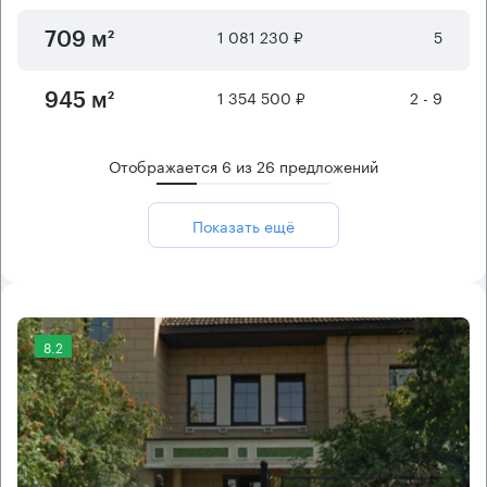
1 081 230 ₽
5
709 м²
1 354 500 ₽
2 - 9
945 м²
Отображается
6
из
26
предложений
Показать ещё
8.2