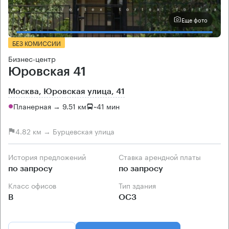
Еще фото
БЕЗ КОМИССИИ
Бизнес-центр
Юровская 41
Москва, Юровская улица, 41
Планерная → 9.51 км
~
41 мин
4.82 км → Бурцевская улица
История предложений
Ставка арендной платы
по запросу
по запросу
Класс офисов
Тип здания
B
ОСЗ