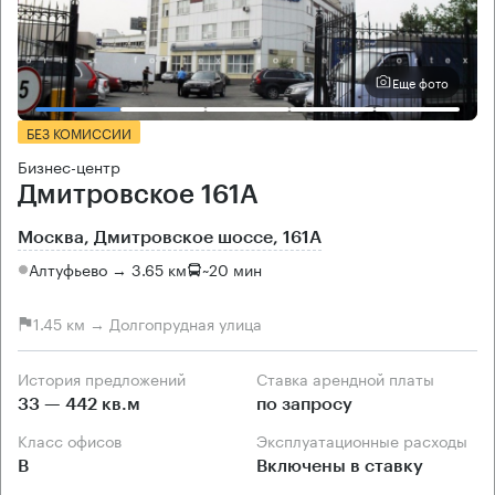
Еще фото
БЕЗ КОМИССИИ
Бизнес-центр
Дмитровское 161А
Москва, Дмитровское шоссе, 161А
Алтуфьево → 3.65 км
~
20 мин
1.45 км → Долгопрудная улица
История предложений
Ставка арендной платы
33 — 442 кв.м
по запросу
Класс офисов
Эксплуатационные расходы
B
Включены в ставку