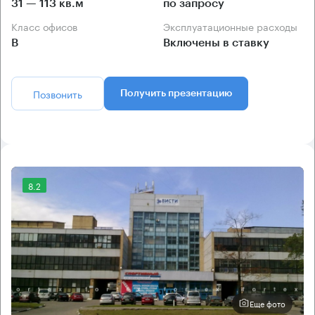
31 — 113 кв.м
по запросу
Класс офисов
Эксплуатационные расходы
B
Включены в ставку
Позвонить
Получить презентацию
8.2
Еще фото