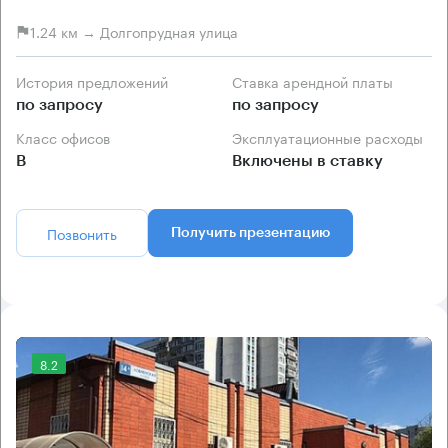
1.24 км → Долгопрудная улица
История предложений
Ставка арендной платы
по запросу
по запросу
Класс офисов
Эксплуатационные расходы
B
Включены в ставку
Позвонить
Получить презентацию
8.2