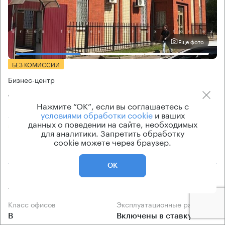
Еще фото
БЕЗ КОМИССИИ
Бизнес-центр
Лобненская 14А
Нажмите “ОК”, если вы соглашаетесь с
Москва, Лобненская улица, 14А
условиями обработки cookie
и ваших
данных о поведении на сайте, необходимых
Селигерская → 4.05 км
~
24 мин
для аналитики. Запретить обработку
cookie можете через браузер.
920 м → Долгопрудная улица
ОК
История предложений
Ставка арендной платы
455 кв.м
по запросу
Класс офисов
Эксплуатационные расходы
B
Включены в ставку