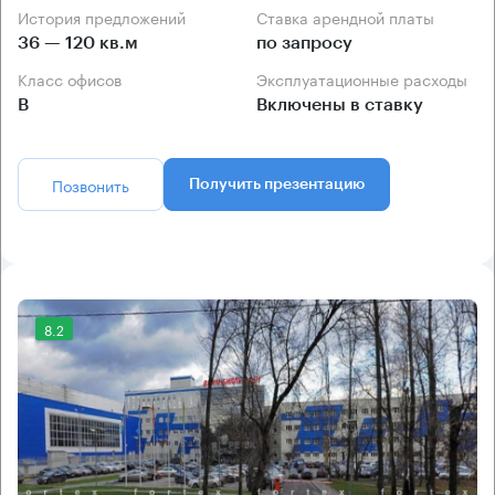
История предложений
Ставка арендной платы
36 — 120 кв.м
по запросу
Класс офисов
Эксплуатационные расходы
B
Включены в ставку
Позвонить
Получить презентацию
8.2