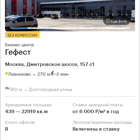
Еще фото
БЕЗ КОМИССИИ
Бизнес-центр
Гефест
Москва, Дмитровское шоссе, 157 с1
Лианозово → 270 м
~
3 мин
560 м → Долгопрудная улица
Арендуемые площади
Ставка арендной платы
439 — 22919 кв.м
от 6 000 Р/м² в год
Класс офисов
Эксплуатационные расходы
B
Включены в ставку