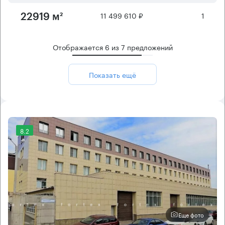
11 499 610 ₽
1
22919 м²
Отображается
6
из
7
предложений
Показать ещё
8.2
Еще фото