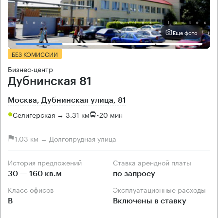
Еще фото
БЕЗ КОМИССИИ
Бизнес-центр
Дубнинская 81
Москва, Дубнинская улица, 81
Селигерская → 3.31 км
~
20 мин
1.03 км → Долгопрудная улица
История предложений
Ставка арендной платы
30 — 160 кв.м
по запросу
Класс офисов
Эксплуатационные расходы
B
Включены в ставку