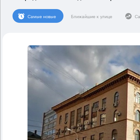
Cамые новые
Ближайшие к улице
Са