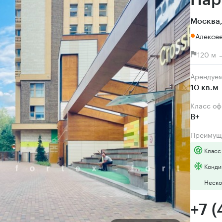
Пар
Москва,
Алексе
120 м 
Арендуе
10 кв.м
Класс о
B+
Преимущ
Класс
Конди
Неско
+7 