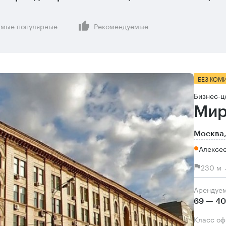
мые популярные
Рекомендуемые
БЕЗ КОМ
Бизнес-ц
Мир
Москва,
Алексе
230 м 
Арендуе
69 — 40
Класс о