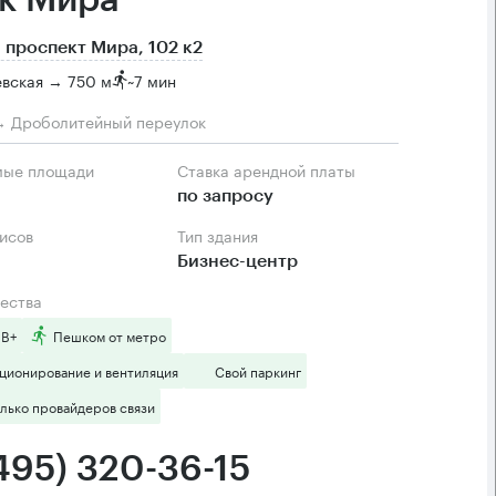
к Мира
 проспект Мира, 102 к2
евская → 750 м
~
7 мин
→ Дроболитейный переулок
мые площади
Ставка арендной платы
по запросу
фисов
Тип здания
Бизнес-центр
ества
 B+
Пешком от метро
ционирование и вентиляция
Свой паркинг
лько провайдеров связи
(495) 320-36-15