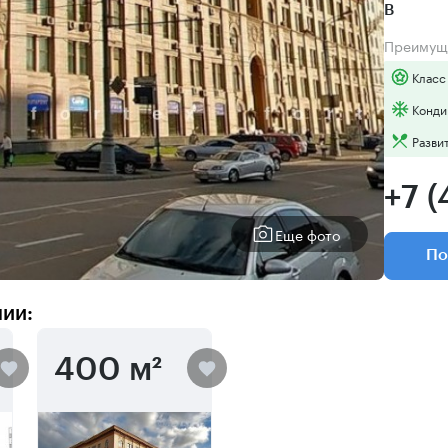
B
Преимущ
Класс
Конди
Разви
+7 
Еще фото
По
нии:
400 м²