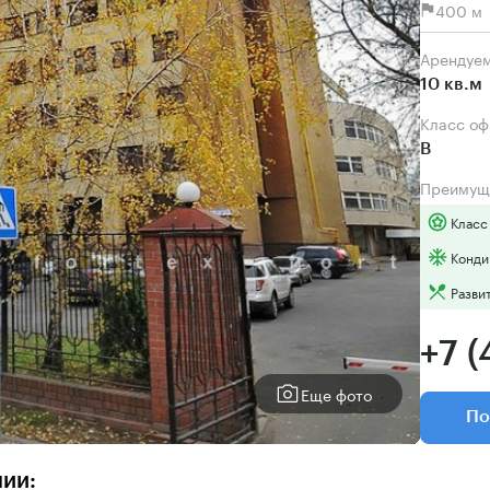
400 м 
Арендуе
10 кв.м
Класс о
B
Преимущ
Класс
Конди
Разви
+7 
Еще фото
По
нии: