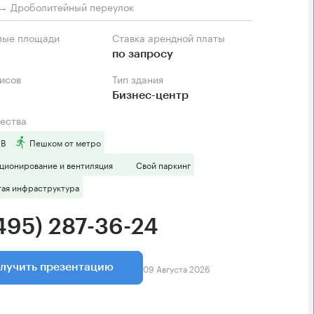
→ Дроболитейный переулок
мые площади
Ставка арендной платы
по запросу
фисов
Тип здания
Бизнес-центр
ества
 B
Пешком от метро
ционирование и вентиляция
Свой паркинг
тая инфраструктура
(495) 287-36-24
09 Августа 2026
лучить презентацию