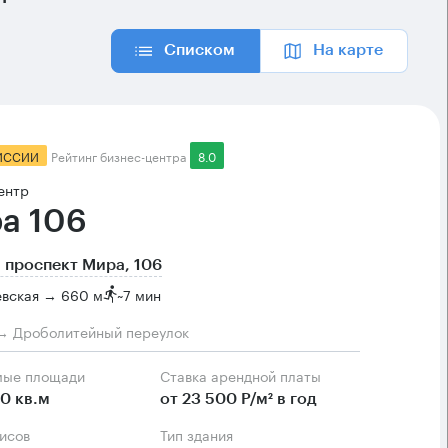
Списком
На карте
ИССИИ
Рейтинг бизнес-центра
8.0
ентр
а 106
 проспект Мира, 106
евская → 660 м
~
7 мин
→ Дроболитейный переулок
мые площади
Ставка арендной платы
0 кв.м
от 23 500 Р/м² в год
фисов
Тип здания