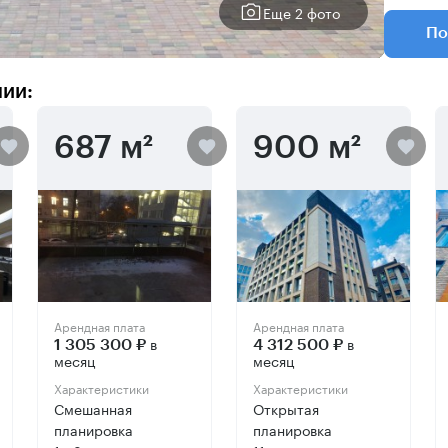
Еще 2 фото
По
нии:
687 м²
900 м²
Арендная плата
Арендная плата
в
в
1 305 300 ₽
4 312 500 ₽
месяц
месяц
Характеристики
Характеристики
Смешанная
Открытая
планировка
планировка