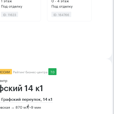
1 этаж
0 - 4 этаж
Под отделку
Под отделку
ID: 11623
ID: 164766
ИССИИ
Рейтинг бизнес-центра
7.0
ентр
фский 14 к1
 Графский переулок, 14 к1
евская → 870 м
~
9 мин