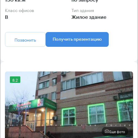
130 кв.м
по запросу
Класс офисов
Тип здания
B
Жилое здание
Позвонить
Получить презентацию
8.2
Еще фото