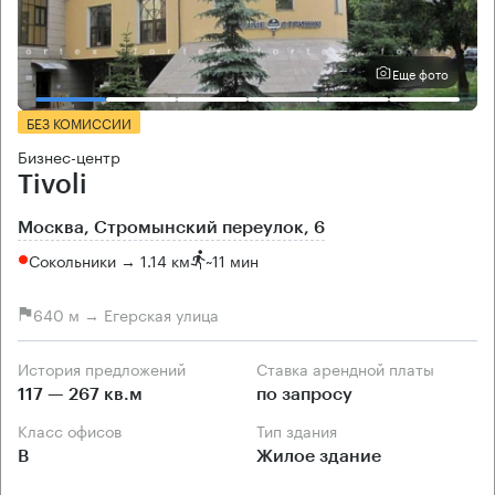
Еще фото
БЕЗ КОМИССИИ
Бизнес-центр
Tivoli
Москва, Стромынский переулок, 6
Сокольники → 1.14 км
~
11 мин
640 м → Егерская улица
История предложений
Ставка арендной платы
117 — 267 кв.м
по запросу
Класс офисов
Тип здания
B
Жилое здание