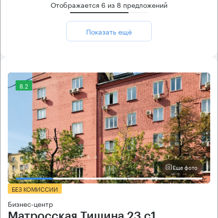
Отображается
6
из
8
предложений
Показать ещё
8.2
Еще фото
БЕЗ КОМИССИИ
Бизнес-центр
Матросская Тишина 23 с1