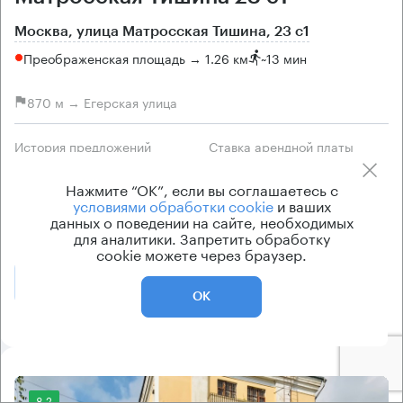
Москва, улица Матросская Тишина, 23 с1
Преображенская площадь → 1.26 км
~
13 мин
870 м → Егерская улица
История предложений
Ставка арендной платы
по запросу
по запросу
Нажмите “ОК”, если вы соглашаетесь с
Класс офисов
Тип здания
условиями обработки cookie
и ваших
данных о поведении на сайте, необходимых
B
Офисное здание
для аналитики. Запретить обработку
cookie можете через браузер.
Позвонить
Получить презентацию
ОК
8.2