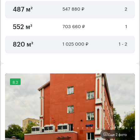
547 880 ₽
2
487 м²
703 660 ₽
1
552 м²
1 025 000 ₽
1 - 2
820 м²
8.2
Еще 2 фото