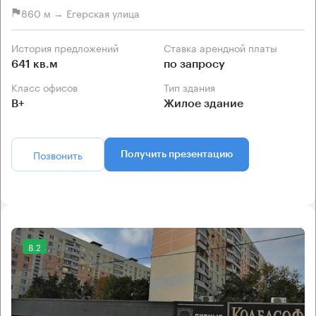
860 м → Егерская улица
История предложений
Ставка арендной платы
641 кв.м
по запросу
Класс офисов
Тип здания
B+
Жилое здание
Позвонить
Получить презентацию
8.2