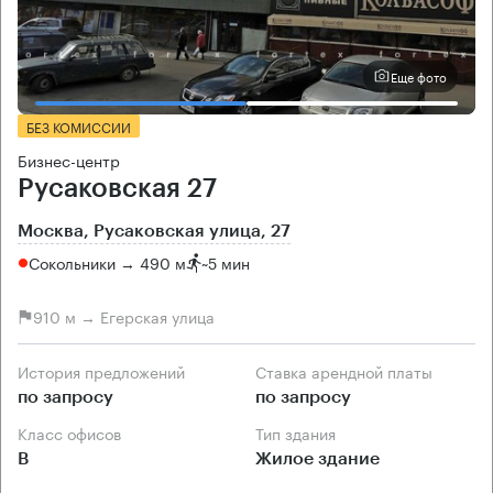
Еще фото
БЕЗ КОМИССИИ
Бизнес-центр
Русаковская 27
Москва, Русаковская улица, 27
Сокольники → 490 м
~
5 мин
910 м → Егерская улица
История предложений
Ставка арендной платы
по запросу
по запросу
Класс офисов
Тип здания
B
Жилое здание