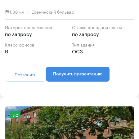
1.38 км → Есенинский бульвар
История предложений
Ставка арендной платы
по запросу
по запросу
Класс офисов
Тип здания
B
ОСЗ
Позвонить
Получить презентацию
8.2