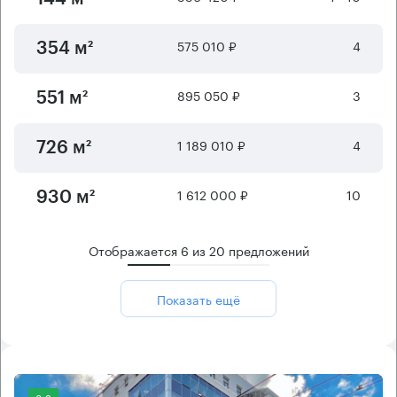
575 010 ₽
4
354 м²
895 050 ₽
3
551 м²
1 189 010 ₽
4
726 м²
1 612 000 ₽
10
930 м²
Отображается
6
из
20
предложений
Показать ещё