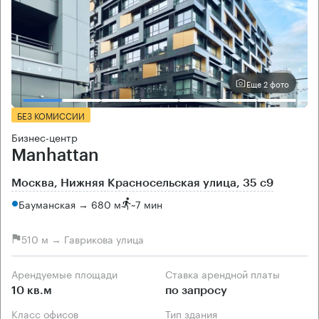
Еще 2 фото
БЕЗ КОМИССИИ
Бизнес-центр
Manhattan
Москва, Нижняя Красносельская улица, 35 с9
Бауманская → 680 м
~
7 мин
510 м → Гаврикова улица
Арендуемые площади
Ставка арендной платы
10 кв.м
по запросу
Класс офисов
Тип здания