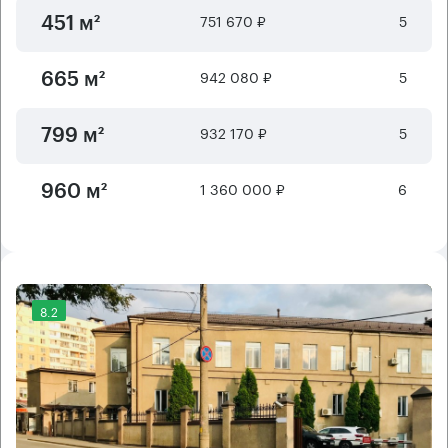
751 670 ₽
5
451 м²
942 080 ₽
5
665 м²
932 170 ₽
5
799 м²
1 360 000 ₽
6
960 м²
8.2