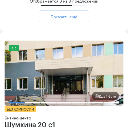
Отображается
6
из
9
предложений
Показать ещё
8.2
Еще 1 фото
БЕЗ КОМИССИИ
Бизнес-центр
Шумкина 20 с1