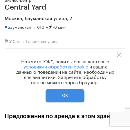
Central Yard
Москва, Бауманская улица, 7
Бауманская → 610 м
~
6 мин
510 м → Гаврикова улица
Арендуемые площади
Ставка арендной платы
Нажмите “ОК”, если вы соглашаетесь с
10 кв.м
по запросу
условиями обработки cookie
и ваших
данных о поведении на сайте, необходимых
Класс офисов
Тип здания
для аналитики. Запретить обработку
B+
Бизнес-центр
cookie можете через браузер.
ОК
Позвонить
Получить презентацию
Предложения по аренде в этом здании: