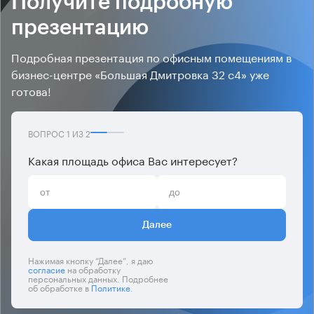
Получите подробную
презентацию
Подробная презентация по офисным помещениям в
бизнес-центре «Большая Дмитровка 32 с4» уже
готова!
ВОПРОС
1
ИЗ
2
Какая площадь офиса Вас интересует?
Далее
Нажимая кнопку “Далее”, я даю
согласие
на обработку
персональных данных. Подробнее
об обработке в
Политике
.