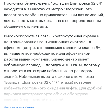
Поскольку бизнес-центр "Большая Дмитровка 32 с4"
находится в 3 минутах от метро "Тверская", это
делает его особенно привлекательным для компаний,
деятельность которых связана с непосредственным
общением с клиентами.
Высокоскоростная связь, круглосуточная охрана и
централизованная вентиляционная система - в
офисном центре, относящемся к зданиям класса В+,
вы найдете все необходимое для эффективной
работы вашей компании. Бизнес-центр имеет
небольшую площадь - порядка 4900 кв. м, поэтому
относится к категории небольших по размерам
зданий. Небольшая высота офисного комплекса
"Большая Дмитровка 32 с4" (4 этажа) позволяет
избежать постоянного ожидания лифта. Для удобной
парковки автотранспорта объект оборудован
наземной охраняемой стоянкой.
Арендаторам делового комплекса предоставляются
Читать подробнее