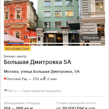
Еще фото
БЕЗ КОМИССИИ
Бизнес-центр
Большая Дмитровка 5А
Москва, улица Большая Дмитровка, 5А
Охотный Ряд → 230 м
~
2 мин
160 м → Георгиевский переулок
Арендуемые площади
Ставка арендной платы
164 — 988 кв.м
от 39 000 Р/м² в год