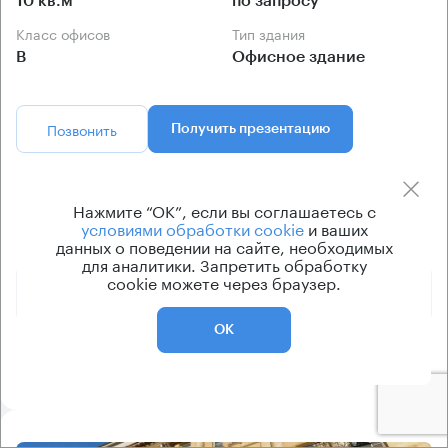
10 кв.м
по запросу
Класс офисов
Тип здания
B
Офисное здание
Позвонить
Получить презентацию
Предложения по аренде в этом здании:
Нажмите “ОК”, если вы соглашаетесь с
условиями обработки cookie
и ваших
данных о поведении на сайте, необходимых
Площадь
Арендная плата
Этаж
для аналитики. Запретить обработку
cookie можете через браузер.
1 699 500 ₽
2 - 3
1133 м²
ОК
2 578 500 ₽
-1 - 3
1719 м²