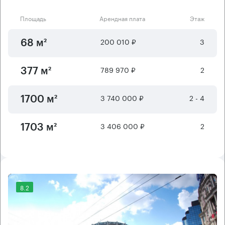
Площадь
Арендная плата
Этаж
200 010 ₽
3
68 м²
789 970 ₽
2
377 м²
3 740 000 ₽
2 - 4
1700 м²
3 406 000 ₽
2
1703 м²
8.2