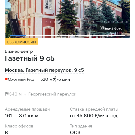
Еще 2 фото
БЕЗ КОМИССИИ
Бизнес-центр
Газетный 9 с5
Москва, Газетный переулок, 9 с5
Охотный Ряд → 520 м
~
5 мин
340 м → Георгиевский переулок
Арендуемые площади
Ставка арендной платы
161 — 371 кв.м
от 45 800 Р/м² в год
Класс офисов
Тип здания
B
ОСЗ