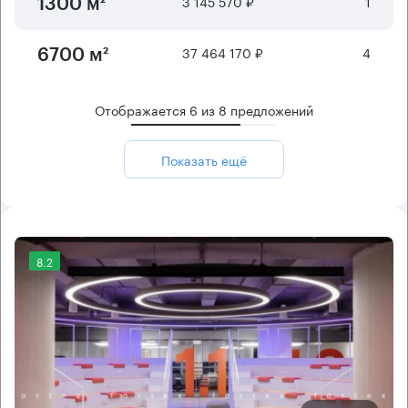
3 145 570 ₽
1
1300 м²
37 464 170 ₽
4
6700 м²
Отображается
6
из
8
предложений
Показать ещё
8.2