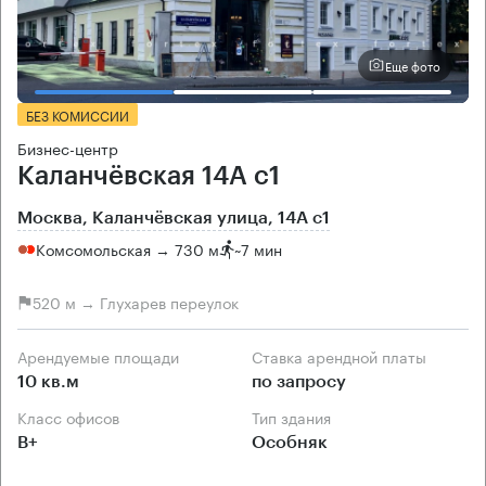
Еще фото
БЕЗ КОМИССИИ
Бизнес-центр
Каланчёвская 14А с1
Москва, Каланчёвская улица, 14А с1
Комсомольская → 730 м
~
7 мин
520 м → Глухарев переулок
Арендуемые площади
Ставка арендной платы
10 кв.м
по запросу
Класс офисов
Тип здания
B+
Особняк