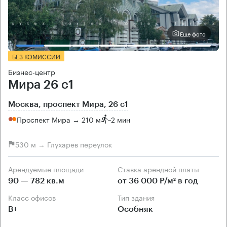
Еще фото
БЕЗ КОМИССИИ
Бизнес-центр
Мира 26 с1
Москва, проспект Мира, 26 с1
Проспект Мира → 210 м
~
2 мин
530 м → Глухарев переулок
Арендуемые площади
Ставка арендной платы
90 — 782 кв.м
от 36 000 Р/м² в год
Класс офисов
Тип здания
B+
Особняк