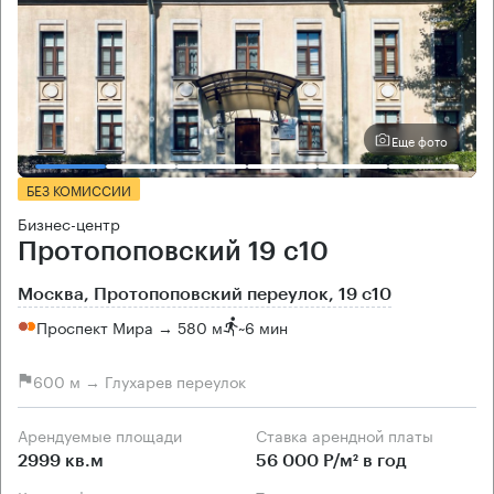
Еще фото
БЕЗ КОМИССИИ
Бизнес-центр
Протопоповский 19 с10
Москва, Протопоповский переулок, 19 с10
Проспект Мира → 580 м
~
6 мин
600 м → Глухарев переулок
Арендуемые площади
Ставка арендной платы
2999 кв.м
56 000 Р/м² в год