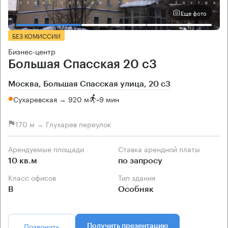
Еще фото
БЕЗ КОМИССИИ
Бизнес-центр
Большая Спасская 20 с3
Москва, Большая Спасская улица, 20 с3
Сухаревская → 920 м
~
9 мин
170 м → Глухарев переулок
Арендуемые площади
Ставка арендной платы
10 кв.м
по запросу
Класс офисов
Тип здания
B
Особняк
Позвонить
Получить презентацию