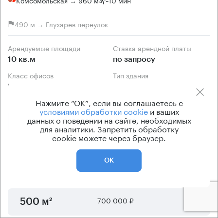
490 м → Глухарев переулок
Арендуемые площади
Ставка арендной платы
10 кв.м
по запросу
Класс офисов
Тип здания
B
Особняк
Нажмите “ОК”, если вы соглашаетесь с
условиями обработки cookie
и ваших
данных о поведении на сайте, необходимых
Позвонить
Получить презентацию
для аналитики. Запретить обработку
cookie можете через браузер.
Предложения по аренде в этом здании:
ОК
Площадь
Арендная плата
Этаж
700 000 ₽
1 - 2
500 м²