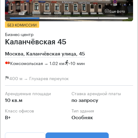
Еще фото
БЕЗ КОМИССИИ
Бизнес-центр
Каланчёвская 45
Москва, Каланчёвская улица, 45
Комсомольская → 1.02 км
~
10 мин
400 м → Глухарев переулок
Арендуемые площади
Ставка арендной платы
10 кв.м
по запросу
Класс офисов
Тип здания
B+
Особняк