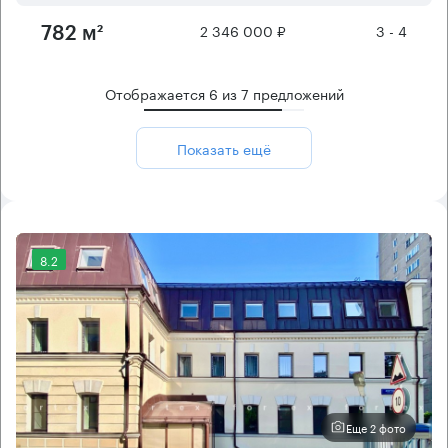
2 346 000 ₽
3 - 4
782 м²
Отображается
6
из
7
предложений
Показать ещё
8.2
Еще 2 фото