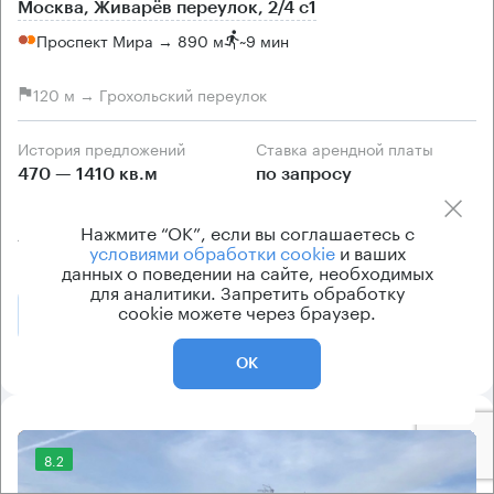
Москва, Живарёв переулок, 2/4 с1
Проспект Мира → 890 м
~
9 мин
120 м → Грохольский переулок
История предложений
Ставка арендной платы
470 — 1410 кв.м
по запросу
Класс офисов
Тип здания
Нажмите “ОК”, если вы соглашаетесь с
А
Особняк
условиями обработки cookie
и ваших
данных о поведении на сайте, необходимых
для аналитики. Запретить обработку
cookie можете через браузер.
Позвонить
Получить презентацию
ОК
8.2