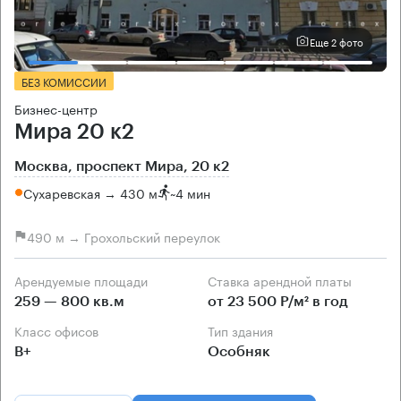
Еще 2 фото
БЕЗ КОМИССИИ
Бизнес-центр
Мира 20 к2
Москва, проспект Мира, 20 к2
Сухаревская → 430 м
~
4 мин
490 м → Грохольский переулок
Арендуемые площади
Ставка арендной платы
259 — 800 кв.м
от 23 500 Р/м² в год
Класс офисов
Тип здания
B+
Особняк