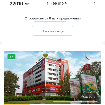
11 499 610 ₽
1
22919 м²
Отображается
6
из
7
предложений
Показать ещё
8.2
Еще фото