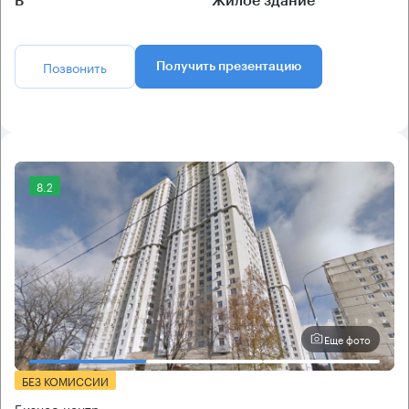
B
Жилое здание
Позвонить
Получить презентацию
8.2
Еще фото
БЕЗ КОМИССИИ
Бизнес-центр