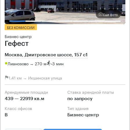
Еще фото
БЕЗ КОМИССИИ
Бизнес-центр
Гефест
Москва, Дмитровское шоссе, 157 с1
Лианозово → 270 м
~
3 мин
1.41 км → Икшинская улица
Арендуемые площади
Ставка арендной платы
439 — 22919 кв.м
по запросу
Класс офисов
Тип здания
B
Бизнес-центр