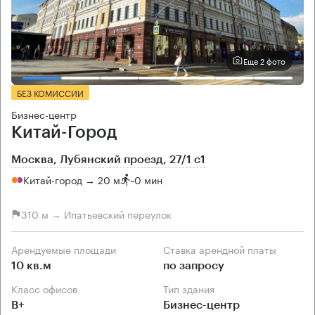
Еще 2 фото
БЕЗ КОМИССИИ
Бизнес-центр
Китай-Город
Москва, Лубянский проезд, 27/1 с1
Китай-город → 20 м
~
0 мин
310 м → Ипатьевский переулок
Арендуемые площади
Ставка арендной платы
10 кв.м
по запросу
Класс офисов
Тип здания
B+
Бизнес-центр