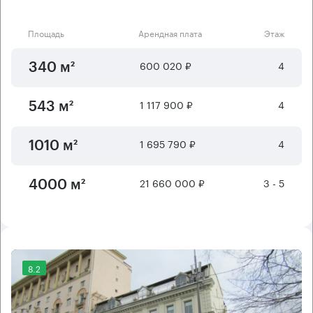
Площадь
Арендная плата
Этаж
600 020 ₽
4
340 м²
1 117 900 ₽
4
543 м²
1 695 790 ₽
4
1010 м²
21 660 000 ₽
3 - 5
4000 м²
8.2