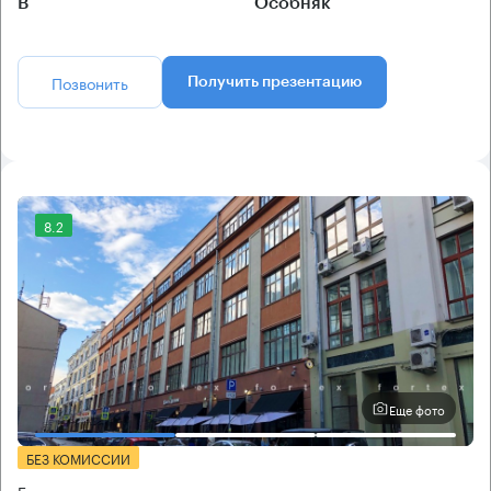
B
Особняк
Позвонить
Получить презентацию
8.2
Еще фото
БЕЗ КОМИССИИ