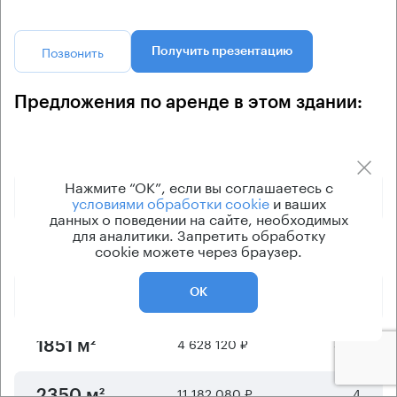
Позвонить
Получить презентацию
Предложения по аренде в этом здании:
Площадь
Арендная плата
Этаж
Нажмите “ОК”, если вы соглашаетесь с
895 400 ₽
3
215 м²
условиями обработки cookie
и ваших
данных о поведении на сайте, необходимых
для аналитики. Запретить обработку
1 069 500 ₽
3
713 м²
cookie можете через браузер.
7 137 500 ₽
4
ОК
1500 м²
4 628 120 ₽
3 - 5
1851 м²
11 182 080 ₽
4
2350 м²