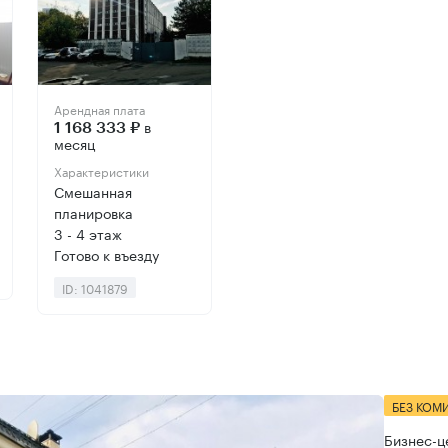
Арендная плата
в
1 168 333 ₽
месяц
Характеристики
Смешанная
планировка
3 - 4 этаж
Готово к въезду
ID: 1041879
БЕЗ КОМ
Бизнес-ц