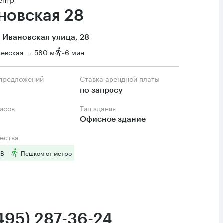
новская 28
 Ивановская улица, 28
зевская → 580 м
~
6 мин
 предложений
Ставка арендной платы
по запросу
фисов
Тип здания
Офисное здание
ества
 B
Пешком от метро
(495) 287-36-24