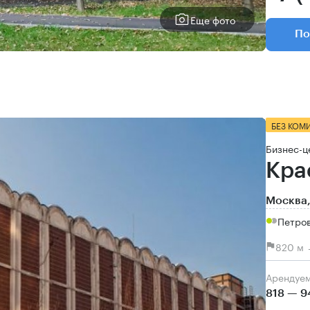
Еще фото
По
БЕЗ КОМ
Бизнес-ц
Кра
Москва,
Петров
820 м 
Арендуе
818 — 9