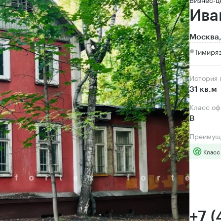
Ива
Москва,
Тимиря
История
31 кв.м
Класс о
B
Преимущ
Класс
+7 