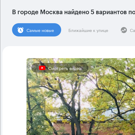
В городе Москва найдено
5 вариантов
по
Cамые новые
Ближайшие к улице
Са
Смотреть видео