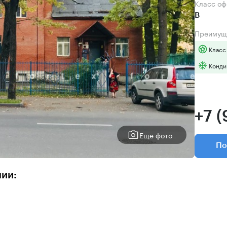
Класс о
B
Преимущ
Класс
Конди
+7 
Еще фото
По
нии: