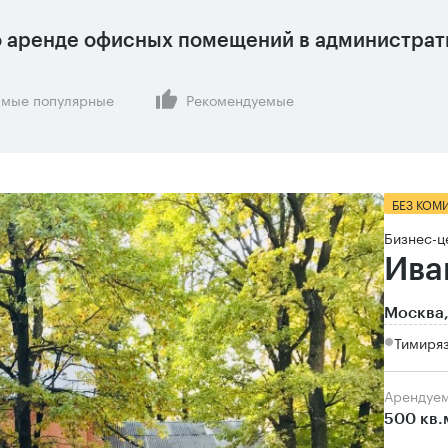
 аренде офисных помещений в администрати
мые популярные
Рекомендуемые
БЕЗ КОМ
Бизнес-ц
Ива
Москва,
Тимиря
Арендуе
500 кв.