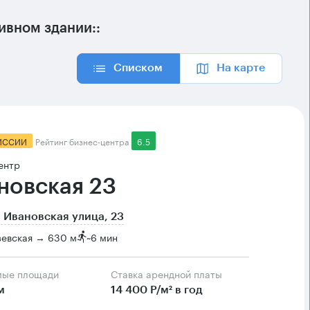
вном здании::
Списком
На карте
ИССИИ
Рейтинг бизнес-центра
6.5
ентр
новская 23
 Ивановская улица, 23
зевская → 630 м
~
6 мин
мые площади
Ставка арендной платы
м
14 400 Р/м² в год