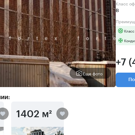
Класс о
B
Преимущ
Класс
Конди
+7 
Еще фото
По
нии:
1402 м²