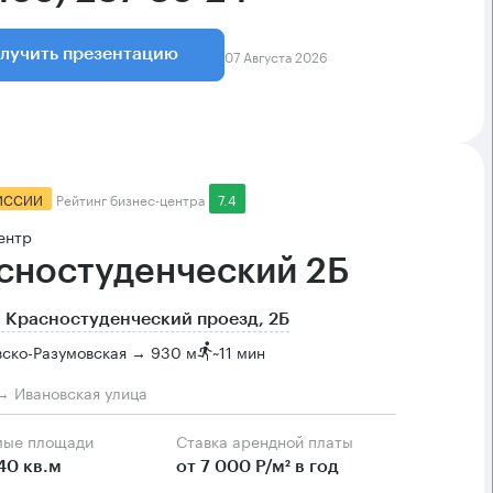
07 Августа 2026
лучить презентацию
ИССИИ
Рейтинг бизнес-центра
7.4
ентр
сностуденческий 2Б
 Красностуденческий проезд, 2Б
ско-Разумовская → 930 м
~
11 мин
→ Ивановская улица
мые площади
Ставка арендной платы
40 кв.м
от 7 000 Р/м² в год