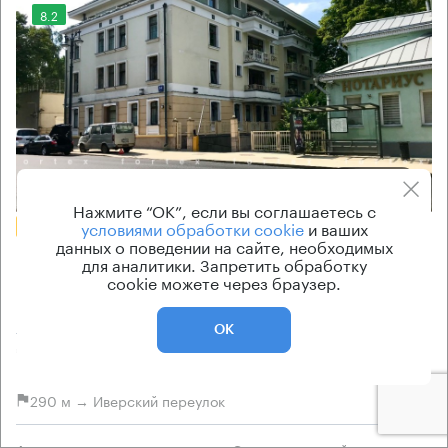
8.2
Еще фото
Нажмите “ОК”, если вы соглашаетесь с
условиями обработки cookie
и ваших
БЕЗ КОМИССИИ
данных о поведении на сайте, необходимых
Бизнес-центр
для аналитики. Запретить обработку
cookie можете через браузер.
Большая Ордынка 54 с2
Москва, улица Большая Ордынка, 54 с2
ОК
Полянка → 610 м
~
6 мин
290 м → Иверский переулок