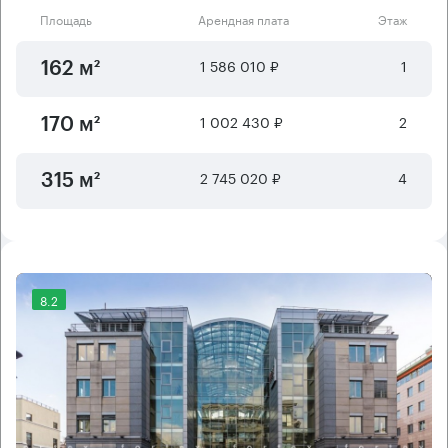
Площадь
Арендная плата
Этаж
1 586 010 ₽
1
162 м²
1 002 430 ₽
2
170 м²
2 745 020 ₽
4
315 м²
8.2