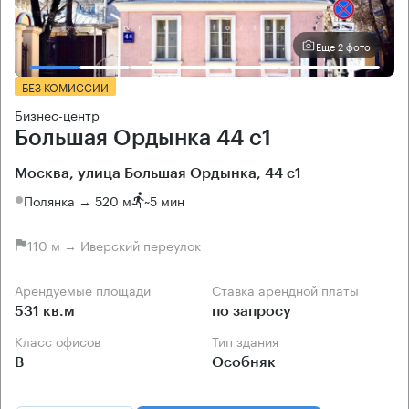
Еще 2 фото
БЕЗ КОМИССИИ
Бизнес-центр
Большая Ордынка 44 с1
Москва, улица Большая Ордынка, 44 с1
Полянка → 520 м
~
5 мин
110 м → Иверский переулок
Арендуемые площади
Ставка арендной платы
531 кв.м
по запросу
Класс офисов
Тип здания
B
Особняк