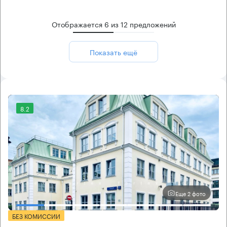
Отображается
6
из
12
предложений
Показать ещё
8.2
Еще 2 фото
БЕЗ КОМИССИИ