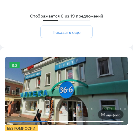
Отображается
6
из
19
предложений
Показать ещё
8.2
Еще фото
БЕЗ КОМИССИИ