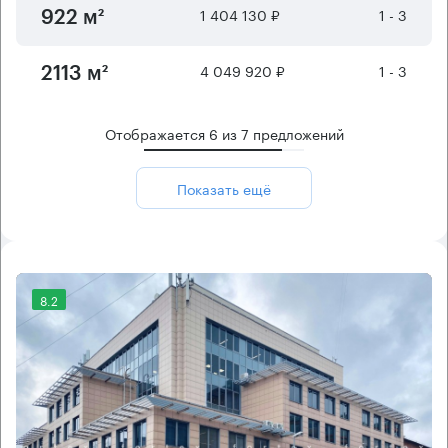
1 404 130 ₽
1 - 3
922 м²
4 049 920 ₽
1 - 3
2113 м²
Отображается
6
из
7
предложений
Показать ещё
8.2