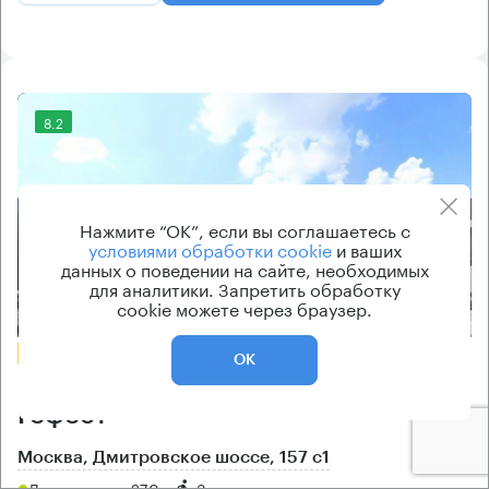
8.2
Нажмите “ОК”, если вы соглашаетесь с
условиями обработки cookie
и ваших
данных о поведении на сайте, необходимых
для аналитики. Запретить обработку
cookie можете через браузер.
Еще фото
БЕЗ КОМИССИИ
ОК
Бизнес-центр
Гефест
Москва, Дмитровское шоссе, 157 с1
Лианозово → 270 м
~
3 мин