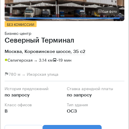
Еще фото
БЕЗ КОМИССИИ
Бизнес-центр
Северный Терминал
Москва, Коровинское шоссе, 35 с2
Селигерская → 3.14 км
~
19 мин
780 м → Ижорская улица
История предложений
Ставка арендной платы
по запросу
по запросу
Класс офисов
Тип здания
B
ОСЗ