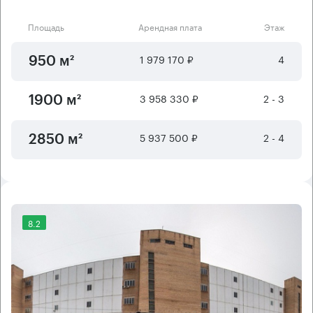
Площадь
Арендная плата
Этаж
1 979 170 ₽
4
950 м²
3 958 330 ₽
2 - 3
1900 м²
5 937 500 ₽
2 - 4
2850 м²
8.2