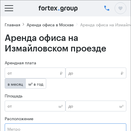
Главная
Аренда офиса в Москве
Аренда офиса на Измайл
Аренда офиса на
Измайловском проезде
Арендная плата
₽
₽
в месяц
м² в год
Площадь
м²
м²
Расположение
Метро