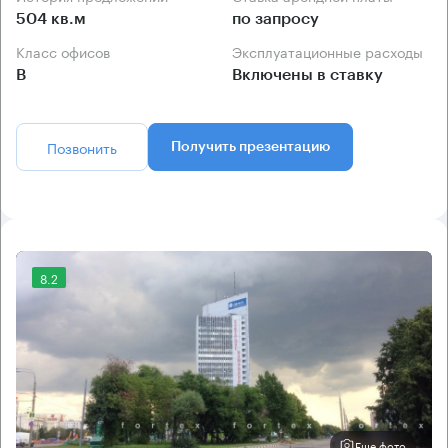
504 кв.м
по запросу
Класс офисов
Эксплуатационные расходы
B
Включены в ставку
Позвонить
Получить презентацию
8.2
Еще фото