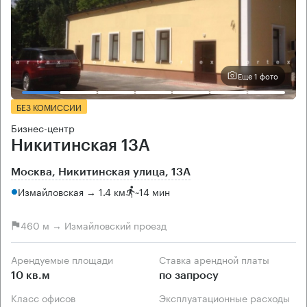
Еще 1 фото
БЕЗ КОМИССИИ
Бизнес-центр
Никитинская 13А
Москва, Никитинская улица, 13А
Измайловская → 1.4 км
~
14 мин
460 м → Измайловский проезд
Арендуемые площади
Ставка арендной платы
10 кв.м
по запросу
Класс офисов
Эксплуатационные расходы