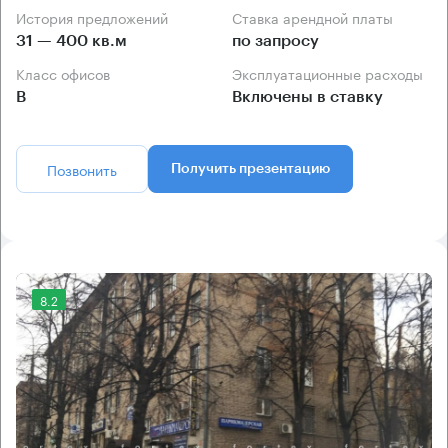
История предложений
Ставка арендной платы
31 — 400 кв.м
по запросу
Класс офисов
Эксплуатационные расходы
B
Включены в ставку
Позвонить
Получить презентацию
8.2