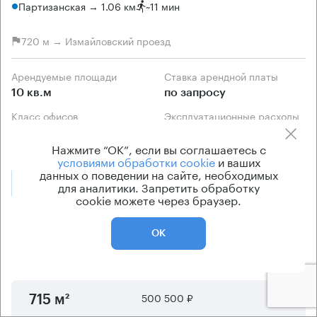
Партизанская → 1.06 км
~
11 мин
720 м → Измайловский проезд
Арендуемые площади
Ставка арендной платы
10 кв.м
по запросу
Класс офисов
Эксплуатационные расходы
B
Включены в ставку
Нажмите “ОК”, если вы соглашаетесь с
условиями обработки cookie
и ваших
данных о поведении на сайте, необходимых
Позвонить
для аналитики. Запретить обработку
Получить презентацию
cookie можете через браузер.
Предложения по аренде в этом здании:
ОК
Площадь
Арендная плата
Этаж
500 500 ₽
1 - 2
715 м²