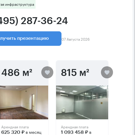
тая инфраструктура
(495) 287-36-24
07 Августа 2026
лучить презентацию
486 м²
815 м²
Арендная плата
Арендная плата
в месяц
в
625 320 ₽
1 093 458 ₽