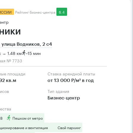
ИССИИ
Рейтинг бизнес-центра
6.4
ентр
ники
 улица Водников, 2 с4
 → 1.48 км
~
15 мин
вая № 7733
мые площади
Ставка арендной платы
92 кв.м
от 13 000 Р/м² в год
фисов
Тип здания
Бизнес-центр
ества
 B
Пешком от метро
ционирование и вентиляция
Свой паркинг