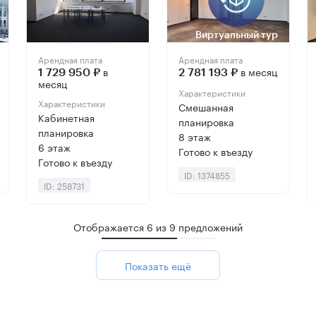
Виртуальный тур
Арендная плата
Арендная плата
в
в месяц
1 729 950 ₽
2 781 193 ₽
месяц
Характеристики
Характеристики
Смешанная
Кабинетная
планировка
планировка
8 этаж
6 этаж
Готово к въезду
Готово к въезду
ID: 1374855
ID: 258731
Отображается
6
из
9
предложений
Показать ещё