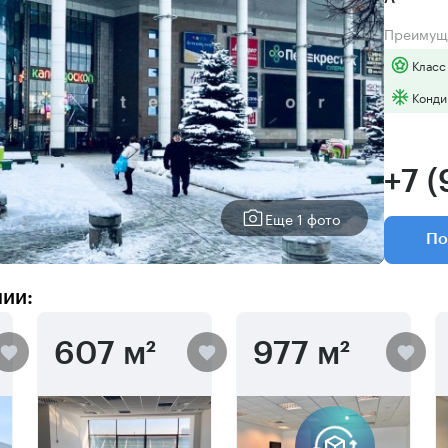
Преимущ
Класс
Конди
+7 
Еще 1 фото
По
нии:
607 м²
977 м²