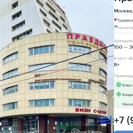
Москва,
Тушинс
налого
Арендуе
150 — 3
Класс о
B+
Преимущ
Класс
Конди
Неско
+7 
Еще 2 фото