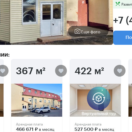
Разви
+7 
Еще фото
По
нии:
367 м²
422 м²
Виртуальный тур
Арендная плата
Арендная плата
в месяц
в месяц
466 671 ₽
527 500 ₽