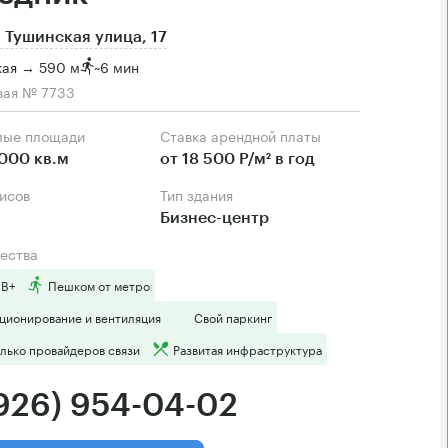
 Тушинская улица, 17
кая → 590 м
~
6 мин
вая № 7733
мые площади
Ставка арендной платы
000 кв.м
от 18 500 Р/м² в год
фисов
Тип здания
Бизнес-центр
ества
 B+
Пешком от метро
ционирование и вентиляция
Свой паркинг
лько провайдеров связи
Развитая инфраструктура
(926) 954-04-02