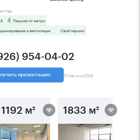
ества
 А
Пешком от метро
ционирование и вентиляция
Свой паркинг
(926) 954-04-02
07 Августа 2026
лучить презентацию
1192 м²
1833 м²