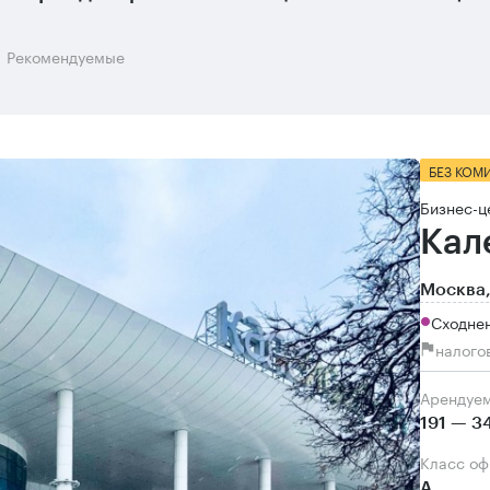
Рекомендуемые
БЕЗ КОМ
Бизнес-ц
Кал
Москва,
Сходне
налого
Арендуе
191 — 3
Класс о
А