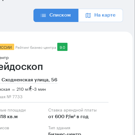
Списком
На карте
ИССИИ
Рейтинг бизнес-центра
9.0
ентр
ейдоскоп
 Сходненская улица, 56
нская → 210 м
~
3 мин
вая № 7733
мые площади
Ставка арендной платы
418 кв.м
от 600 Р/м² в год
фисов
Тип здания
Бизнес-центр