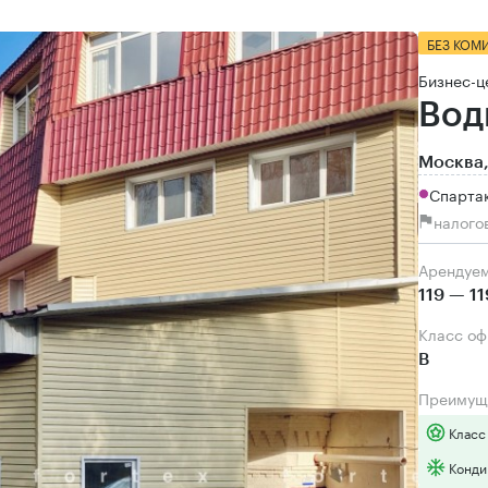
БЕЗ КОМ
Бизнес-ц
Вод
Москва,
Спартак
налого
Арендуе
119 — 11
Класс о
B
Преимущ
Класс
Конди