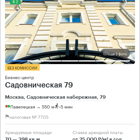
8.2
Еще 2 фото
БЕЗ КОМИССИИ
Бизнес-центр
Садовническая 79
Москва, Садовническая набережная, 79
Павелецкая → 550 м
~
5 мин
налоговая № 7705
Арендуемые площади
Ставка арендной платы
70 — 398 кв.м
от 25 000 Р/м² в год