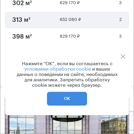
629 170 ₽
3
302 м²
652 080 ₽
2
313 м²
829 170 ₽
3
398 м²
Отображается
6
из
7
предложений
Нажмите “ОК”, если вы соглашаетесь с
условиями обработки cookie
и ваших
Показать ещё
данных о поведении на сайте, необходимых
для аналитики. Запретить обработку
cookie можете через браузер.
ОК
8.2