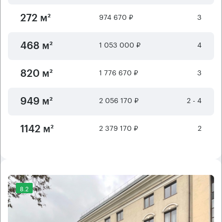
974 670 ₽
3
272 м²
1 053 000 ₽
4
468 м²
1 776 670 ₽
3
820 м²
2 056 170 ₽
2 - 4
949 м²
2 379 170 ₽
2
1142 м²
8.2