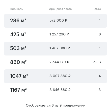
Площадь
Арендная плата
Этаж
572 000 ₽
1
286 м²
1 257 290 ₽
6
425 м²
1 467 080 ₽
1
503 м²
2 544 170 ₽
5 - 6
860 м²
3 097 380 ₽
4
1047 м²
3 646 880 ₽
3
1167 м²
Отображается
6
из
9
предложений