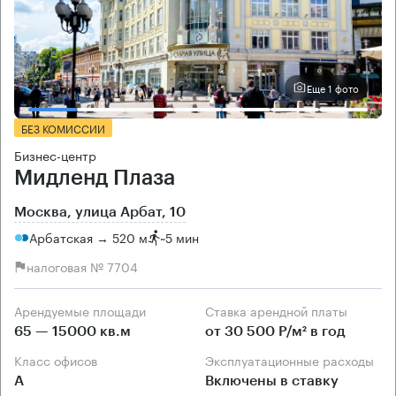
Еще 1 фото
БЕЗ КОМИССИИ
Бизнес-центр
Мидленд Плаза
Москва, улица Арбат, 10
Арбатская → 520 м
~
5 мин
налоговая № 7704
Арендуемые площади
Ставка арендной платы
65 — 15000 кв.м
от 30 500 Р/м² в год
Класс офисов
Эксплуатационные расходы
А
Включены в ставку