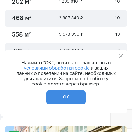
1 293 810 ₽
10
202 м²
2 997 540 ₽
10
468 м²
3 573 990 ₽
19
558 м²
4 489 910 ₽
8
701 м²
Нажмите “ОК”, если вы соглашаетесь с
условиями обработки cookie
и ваших
4 771 410 ₽
19
951 м²
данных о поведении на сайте, необходимых
для аналитики. Запретить обработку
cookie можете через браузер.
Отображается
6
из
15
предложений
ОК
Показать ещё