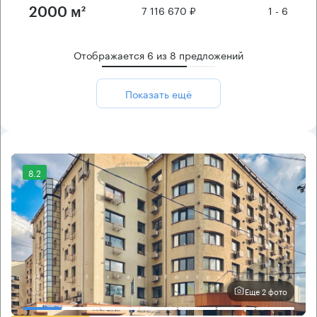
7 116 670 ₽
1 - 6
2000 м²
Отображается
6
из
8
предложений
Показать ещё
8.2
Еще 2 фото