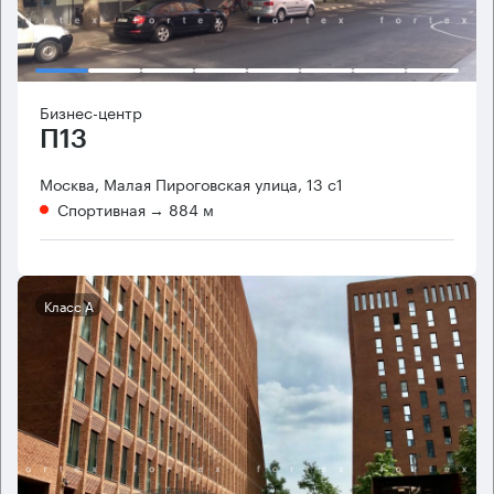
Бизнес-центр
П13
Москва, Малая Пироговская улица, 13 с1
Спортивная
→ 884 м
Класс А