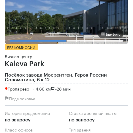
Еще фото
БЕЗ КОМИССИИ
Бизнес-центр
Kaleva Park
Посёлок завода Мосрентген, Героя России
Соломатина, 6 к 12
Тропарево → 4.66 км
~
28 мин
Подмосковье
История предложений
Ставка арендной платы
по запросу
по запросу
Класс офисов
Тип здания