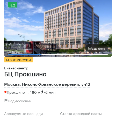
8.2
Еще фото
БЕЗ КОМИССИИ
Бизнес-центр
БЦ Прокшино
Москва, Николо-Хованское деревня, уч12
Прокшино → 160 м
~
2 мин
Подмосковье
Арендуемые площади
Ставка арендной платы