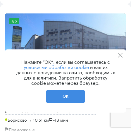
8.2
Нажмите “ОК”, если вы соглашаетесь с
условиями обработки cookie
и ваших
Еще фото
данных о поведении на сайте, необходимых
для аналитики. Запретить обработку
cookie можете через браузер.
БЕЗ КОМИССИИ
Бизнес-центр
ОК
Дзержинский Энергетиков 22
Москва, Дзержинский, Энергетиков 22
Борисово → 10.51 км
~
16 мин
Подмосковье