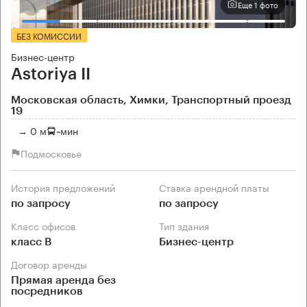
Еще 1 фото
БЕЗ КОМИССИИ
Бизнес-центр
Astoriya II
Московская область, Химки, Транспортный проезд
19
→ 0 м
~
мин
Подмосковье
История предложений
Ставка арендной платы
по запросу
по запросу
Класс офисов
Тип здания
класс B
Бизнес-центр
Договор аренды
Прямая аренда без
посредников