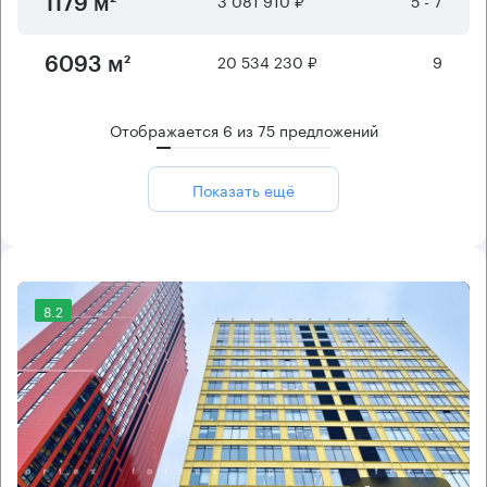
3 081 910 ₽
5 - 7
1179 м²
20 534 230 ₽
9
6093 м²
Отображается
6
из
75
предложений
Показать ещё
8.2