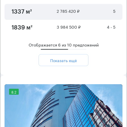
2 785 420 ₽
5
1337 м²
3 984 500 ₽
4 - 5
1839 м²
Отображается
6
из
10
предложений
Показать ещё
8.2