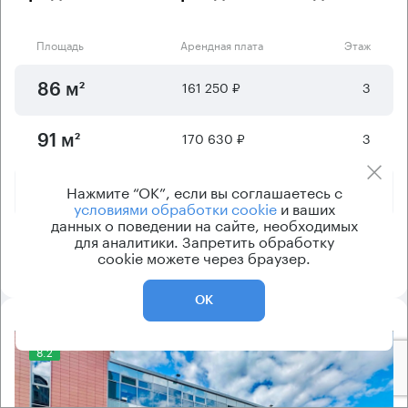
Площадь
Арендная плата
Этаж
161 250 ₽
3
86 м²
170 630 ₽
3
91 м²
467 630 ₽
6
Нажмите “ОК”, если вы соглашаетесь с
261 м²
условиями обработки cookie
и ваших
данных о поведении на сайте, необходимых
для аналитики. Запретить обработку
501 670 ₽
4
280 м²
cookie можете через браузер.
ОК
8.2