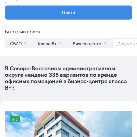
Найти
Быстрый поиск
СВАО
Класс B+
Бизнес-центр
Другие к
В
Северо-Восточном административном
округе
найдено
338 вариантов
по аренде
офисных помещений в бизнес-центре класса
B+ :
8.2